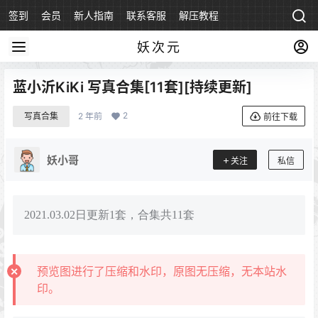
签到
会员
新人指南
联系客服
解压教程
永久地址
妖次元
蓝小沂KiKi 写真合集[11套][持续更新]
2
写真合集
2 年前
前往下载
妖小哥
关注
私信
2021.03.02日更新1套，合集共11套
预览图进行了压缩和水印，原图无压缩，无本站水
印。