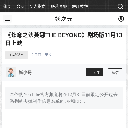
签到
会员
新人指南
联系客服
解压教程
永久地址
妖次元
《苍穹之法芙娜THE BEYOND》剧场版11月13
日上映
0
活动资讯
2 年前
妖小哥
关注
私信
本作的YouTube官方频道将在12月31日前限定公开过去
系列的去掉制作信息名单的OP和ED...