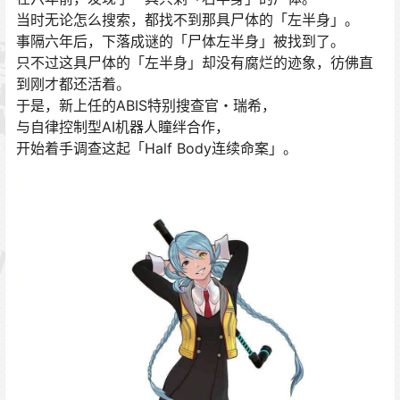
当时无论怎么搜索，都找不到那具尸体的「左半身」。
事隔六年后，下落成谜的「尸体左半身」被找到了。
只不过这具尸体的「左半身」却没有腐烂的迹象，彷佛直
到刚才都还活着。
于是，新上任的ABIS特别搜查官・瑞希，
与自律控制型AI机器人瞳绊合作，
开始着手调查这起「Half Body连续命案」。