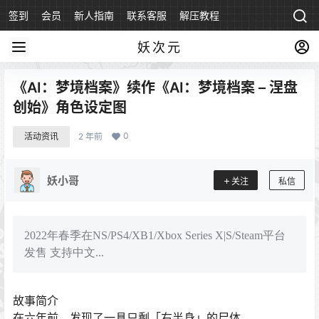
签到
会员
新人指南
联系客服
解压教程
永久地址
妖次元
《AI：梦境档案》续作《AI：梦境档案 – 涅盘
创始》角色设定图
0
活动资讯
2 年前
妖小哥
关注
私信
2022年春季在NS/PS4/XB1/Xbox Series X|S/Steam平台
发售 支持中文...
故事简介
在六年前，发现了一具只剩「右半身」的尸体。