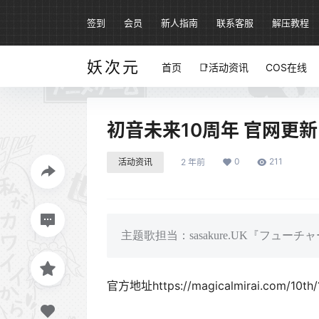
签到
会员
新人指南
联系客服
解压教程
妖次元
首页
📑活动资讯
COS在线
初音未来10周年 官网更新
0
211
活动资讯
2 年前
主题歌担当：sasakure.UK『フューチャー・イ
官方地址https://magicalmirai.com/10th