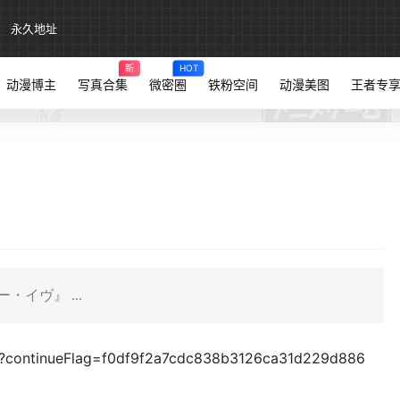
永久地址
新
HOT
动漫博主
写真合集
微密圈
铁粉空间
动漫美图
王者专
ヴ』 ​​​...
/?continueFlag=f0df9f2a7cdc838b3126ca31d229d886