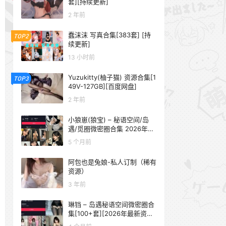
套][持续更新]
2 年前
蠢沫沫 写真合集[383套] [持
TOP2
续更新]
13 小时前
Yuzukitty(柚子猫) 资源合集[1
TOP3
49V-127GB][百度网盘]
2 年前
小狼崽(狼宝) – 秘语空间/岛
遇/觅圈微密圈合集 2026年抖
音资源更新中
5 个月前
阿包也是兔娘-私人订制（稀有
资源）
3 年前
琳铛 – 岛遇秘语空间微密圈合
集[100+套][2026年最新资源
更新中]