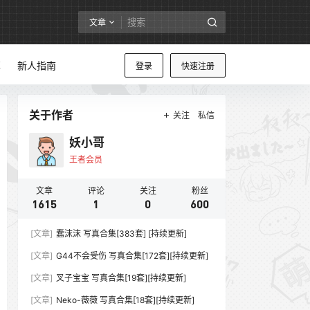
文章
享
新人指南
登录
快速注册
关于作者
关注
私信
妖小哥
王者会员
文章
评论
关注
粉丝
1615
1
0
600
[文章]
蠢沫沫 写真合集[383套] [持续更新]
[文章]
G44不会受伤 写真合集[172套][持续更新]
[文章]
叉子宝宝 写真合集[19套][持续更新]
[文章]
Neko-薇薇 写真合集[18套][持续更新]