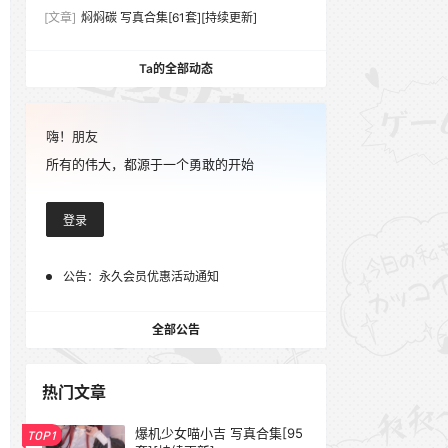
[文章]
焖焖碳 写真合集[61套][持续更新]
Ta的全部动态
嗨！朋友
所有的伟大，都源于一个勇敢的开始
登录
公告：
永久会员优惠活动通知
全部公告
热门文章
爆机少女喵小吉 写真合集[95
TOP1