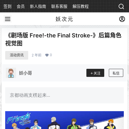
签到
会员
新人指南
联系客服
解压教程
永久地址
妖次元
《剧场版 Free!-the Final Stroke-》后篇角色
视觉图
0
活动资讯
2 年前
妖小哥
关注
私信
京都动画支楞起来...