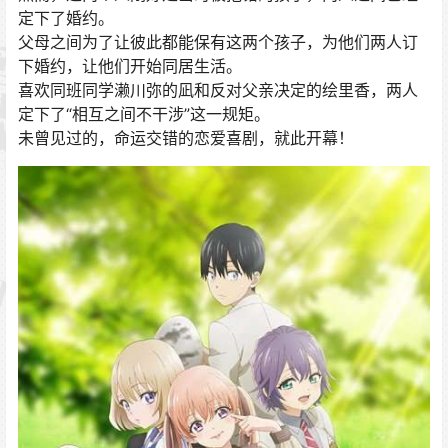
定下了婚约。
父母之间为了让彼此都能保有这两个孩子，为他们两人订
下婚约，让他们开始同居生活。
喜欢同班同学濑川弥的凪和反对父亲决定的绘里香，两人
定下了“相互之间不干涉”这一规矩。
未曾见过的，命运交错的恋爱喜剧，就此开幕！