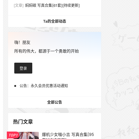
[文章]
焖焖碳 写真合集[61套][持续更新]
Ta的全部动态
嗨！朋友
所有的伟大，都源于一个勇敢的开始
登录
公告：
永久会员优惠活动通知
全部公告
热门文章
爆机少女喵小吉 写真合集[95
TOP1