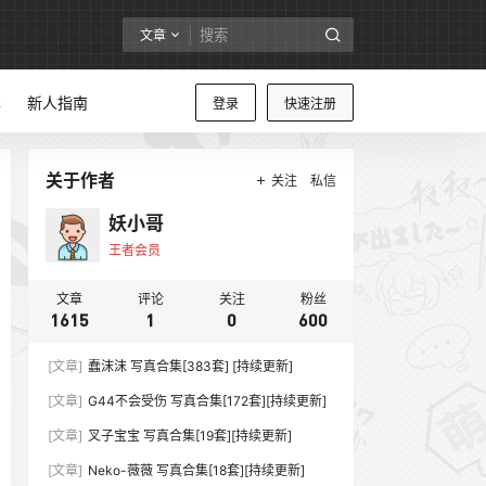
文章
享
新人指南
登录
快速注册
关于作者
关注
私信
妖小哥
王者会员
文章
评论
关注
粉丝
1615
1
0
600
[文章]
蠢沫沫 写真合集[383套] [持续更新]
[文章]
G44不会受伤 写真合集[172套][持续更新]
[文章]
叉子宝宝 写真合集[19套][持续更新]
[文章]
Neko-薇薇 写真合集[18套][持续更新]