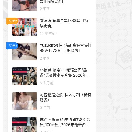
套][持续更新]
2 年前
蠢沫沫 写真合集[383套] [持
TOP2
续更新]
14 小时前
Yuzukitty(柚子猫) 资源合集[1
TOP3
49V-127GB][百度网盘]
2 年前
小狼崽(狼宝) – 秘语空间/岛
遇/觅圈微密圈合集 2026年抖
音资源更新中
5 个月前
阿包也是兔娘-私人订制（稀有
资源）
3 年前
琳铛 – 岛遇秘语空间微密圈合
集[100+套][2026年最新资源
更新中]