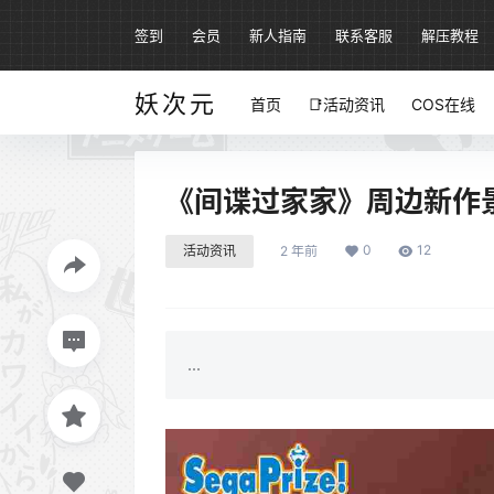
签到
会员
新人指南
联系客服
解压教程
妖次元
首页
📑活动资讯
COS在线
《间谍过家家》周边新作景品 
0
12
活动资讯
2 年前
...