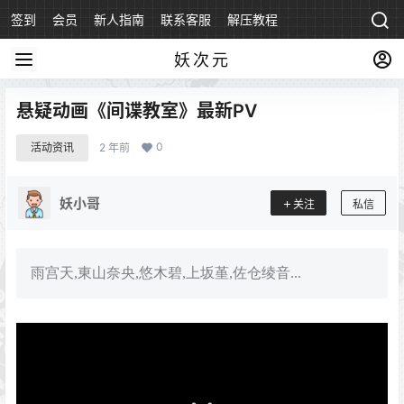
签到
会员
新人指南
联系客服
解压教程
永久地址
妖次元
悬疑动画《间谍教室》最新PV
0
活动资讯
2 年前
妖小哥
关注
私信
雨宫天,東山奈央,悠木碧,上坂堇,佐仓绫音...