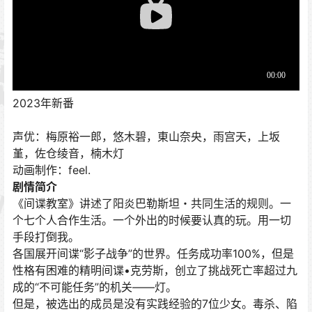
2023年新番
声优：梅原裕一郎，悠木碧，東山奈央，雨宫天，上坂
堇，佐仓绫音，楠木灯
动画制作：feel.
剧情简介
《间谍教室》讲述了阳炎巴勒斯坦・共同生活的规则。一
个七个人合作生活。一个外出的时候要认真的玩。用一切
手段打倒我。
各国展开间谍“影子战争”的世界。任务成功率100%，但是
性格有困难的精明间谍•克劳斯，创立了挑战死亡率超过九
成的“不可能任务”的机关——灯。
但是，被选出的成员是没有实践经验的7位少女。毒杀、陷