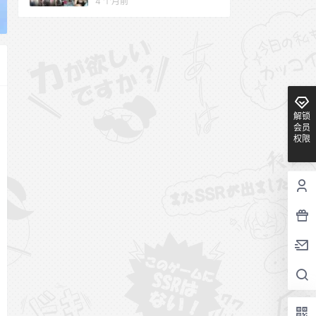
4 个月前
解锁
会员
权限