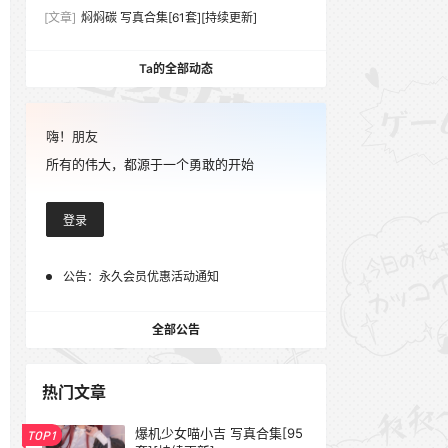
[文章]
焖焖碳 写真合集[61套][持续更新]
Ta的全部动态
嗨！朋友
所有的伟大，都源于一个勇敢的开始
登录
公告：
永久会员优惠活动通知
全部公告
热门文章
爆机少女喵小吉 写真合集[95
TOP1