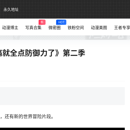
永久地址
新
HOT
动漫博主
写真合集
微密圈
铁粉空间
动漫美图
王者专
痛就全点防御力了》第二季
们，还有新的世界冒险片段。