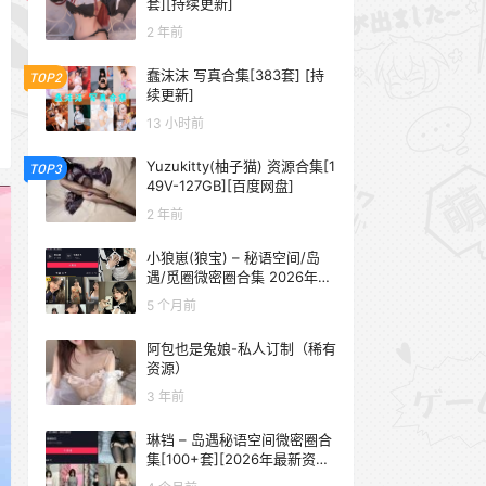
套][持续更新]
2 年前
蠢沫沫 写真合集[383套] [持
TOP2
续更新]
13 小时前
Yuzukitty(柚子猫) 资源合集[1
TOP3
49V-127GB][百度网盘]
2 年前
小狼崽(狼宝) – 秘语空间/岛
遇/觅圈微密圈合集 2026年抖
音资源更新中
5 个月前
阿包也是兔娘-私人订制（稀有
资源）
3 年前
琳铛 – 岛遇秘语空间微密圈合
集[100+套][2026年最新资源
更新中]