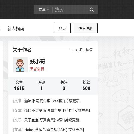
文章
享
新人指南
登录
快速注册
关于作者
关注
私信
妖小哥
王者会员
文章
评论
关注
粉丝
1615
1
0
600
[文章]
蠢沫沫 写真合集[383套] [持续更新]
[文章]
G44不会受伤 写真合集[172套][持续更新]
[文章]
叉子宝宝 写真合集[19套][持续更新]
[文章]
Neko-薇薇 写真合集[18套][持续更新]