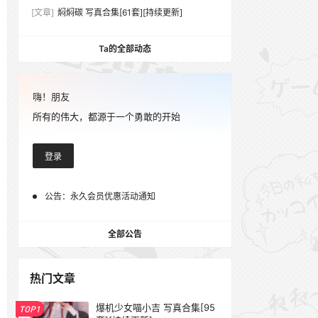
[文章]
焖焖碳 写真合集[61套][持续更新]
Ta的全部动态
嗨！朋友
所有的伟大，都源于一个勇敢的开始
登录
公告：
永久会员优惠活动通知
全部公告
热门文章
爆机少女喵小吉 写真合集[95
TOP1