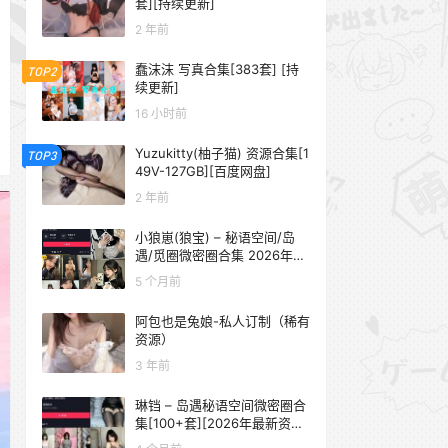
套][持续更新]
2 年前
蠢沫沫 写真合集[383套] [持
TOP2
续更新]
16 小时前
Yuzukitty(柚子猫) 资源合集[1
TOP3
49V-127GB][百度网盘]
2 年前
小狼崽(狼宝) – 秘语空间/岛
遇/觅圈微密圈合集 2026年抖
音资源更新中
5 个月前
阿包也是兔娘-私人订制（稀有
资源）
3 年前
琳铛 – 岛遇秘语空间微密圈合
集[100+套][2026年最新资源
更新中]