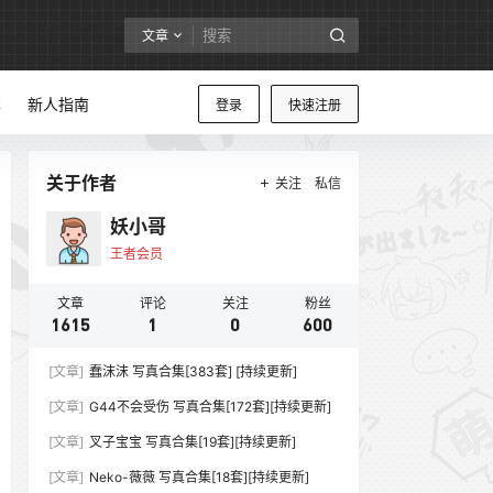
文章
享
新人指南
登录
快速注册
关于作者
关注
私信
妖小哥
王者会员
文章
评论
关注
粉丝
1615
1
0
600
[文章]
蠢沫沫 写真合集[383套] [持续更新]
[文章]
G44不会受伤 写真合集[172套][持续更新]
[文章]
叉子宝宝 写真合集[19套][持续更新]
[文章]
Neko-薇薇 写真合集[18套][持续更新]