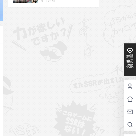
4 个月前
解锁
会员
权限