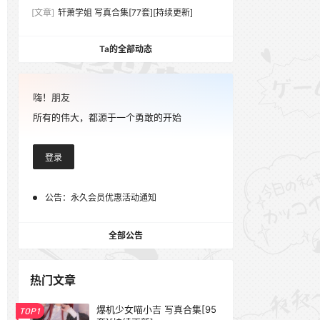
[文章]
轩萧学姐 写真合集[77套][持续更新]
Ta的全部动态
嗨！朋友
所有的伟大，都源于一个勇敢的开始
登录
公告：
永久会员优惠活动通知
全部公告
热门文章
爆机少女喵小吉 写真合集[95
TOP1