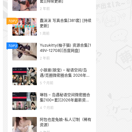
套][持续更新]
2 年前
蠢沫沫 写真合集[381套] [持续
TOP2
更新]
1 周前
Yuzukitty(柚子猫) 资源合集[1
TOP3
49V-127GB][百度网盘]
2 年前
小狼崽(狼宝) – 秘语空间/岛
遇/觅圈微密圈合集 2026年抖
音资源更新中
5 个月前
琳铛 – 岛遇秘语空间微密圈合
集[100+套][2026年最新资源
更新中]
4 个月前
阿包也是兔娘-私人订制（稀有
资源）