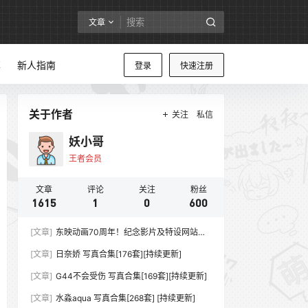
文章
享
新人指南
登录
快速注册
关于作者
关注
私信
妖小哥
王者会员
文章
评论
关注
粉丝
1615
1
0
600
[文章]
东映动画70周年！纪念影片及特设网站同
步上线
[文章]
日奈娇 写真合集[176套][持续更新]
[文章]
G44不会受伤 写真合集[169套][持续更新]
[文章]
水淼aqua 写真合集[268套] [持续更新]