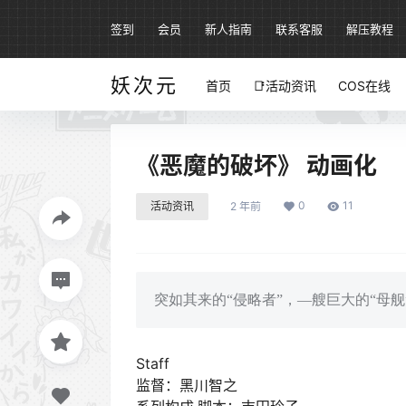
签到
会员
新人指南
联系客服
解压教程
妖次元
首页
📑活动资讯
COS在线
《恶魔的破坏》 动画化
0
11
活动资讯
2 年前
突如其来的“侵略者”，—艘巨大的“母
Staff
监督：黑川智之