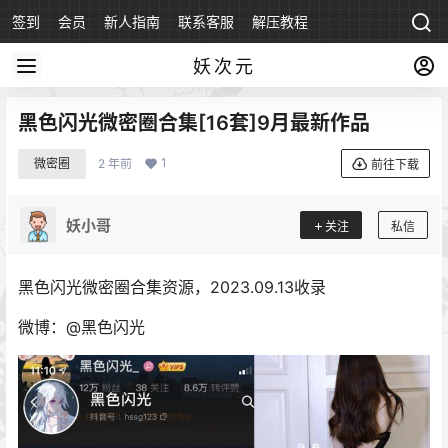
签到
会员
新人指南
联系客服
解压教程
永久地址
妖次元
黑色闪光微密圈合集[16套]9月最新作品
1
微密圈
2 年前
前往下载
妖小哥
关注
私信
黑色闪光微密圈合集资源，2023.09.13收录
微博：@黑色闪光