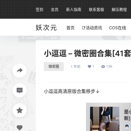
签到
会员
新人指南
联系客服
解压教程
妖次元
首页
📑活动资讯
COS在线
小逗逗 – 微密圈合集[41
1
1.6k
微密圈
1 年前
小逗逗高清原版合集移步↓
是
新]