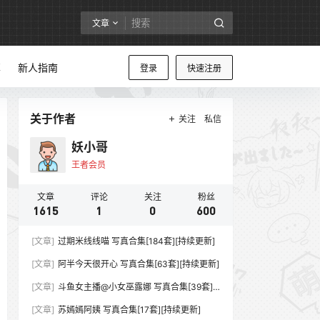
文章
享
新人指南
登录
快速注册
关于作者
关注
私信
妖小哥
王者会员
文章
评论
关注
粉丝
1615
1
0
600
[文章]
过期米线线喵 写真合集[184套][持续更新]
[文章]
阿半今天很开心 写真合集[63套][持续更新]
[文章]
斗鱼女主播@小女巫露娜 写真合集[39套]
[持续更新]
[文章]
苏嫣嫣阿姨 写真合集[17套][持续更新]