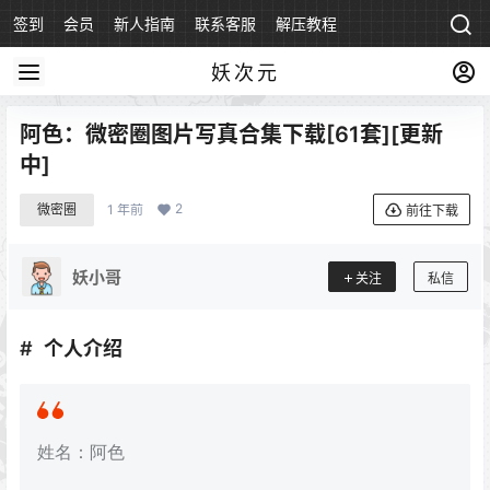
签到
会员
新人指南
联系客服
解压教程
永久地址
妖次元
阿色：微密圈图片写真合集下载[61套][更新
中]
2
微密圈
1 年前
前往下载
妖小哥
关注
私信
个人介绍
姓名：阿色