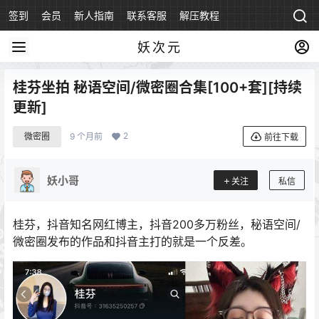
签到
会员
新人指南
联系客服
解压教程
永久地址
妖次元
桂芬坐拍 秘语空间/微密圈合集[100+套][持续
更新]
2
微密圈
9 个月前
前往下载
妖小哥
关注
私信
桂芬，抖音知名网红博主，抖音200多万粉丝，秘语空间/
微密圈发布的作品和抖音主打的就是一个反差。