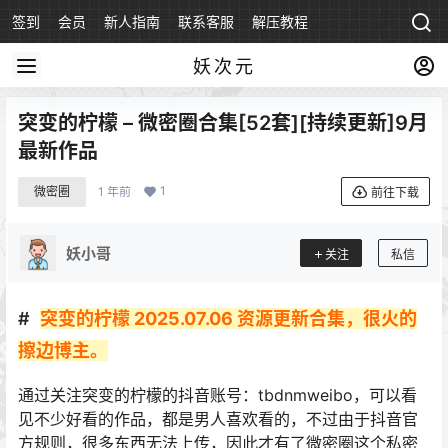
签到
会员
新人指南
联系客服
解压教程
永久地址
妖次元
突变的柠檬 – 微密圈合集[52套][持续更新]9月
最新作品
1
微密圈
1 年前
前往下载
妖小哥
关注
私信
突变的柠檬 2025.07.06 资源更新合集，很火的
擦边博主。
通过关注突变的柠檬的抖音账号
：tbdnmweibo
，可以看
见不少好看的作品，都是男人喜欢看的，不过由于抖音官
方规则，很多东西无法上传，因此才有了微密圈这个私密