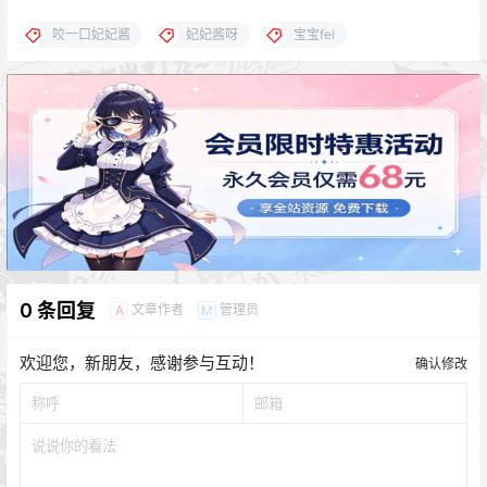
咬一口妃妃酱
妃妃酱呀
宝宝fei
0 条回复
文章作者
管理员
A
M
欢迎您，新朋友，感谢参与互动！
确认修改