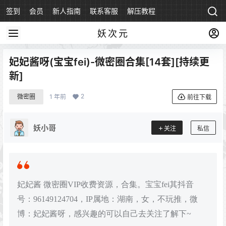
签到
会员
新人指南
联系客服
解压教程
永久地址
妖次元
妃妃酱呀(宝宝fei)-微密圈合集[14套][持续更
新]
2
微密圈
1 年前
前往下载
妖小哥
关注
私信
妃妃酱 微密圈VIP收费资源，合集。宝宝fei其抖音
号：96149124704，IP属地：湖南，女，不玩推，微
博：妃妃酱呀，感兴趣的可以自己去关注了解下~