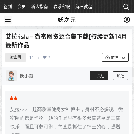
签到
会员
新人指南
联系客服
解压教程
永久地址
妖次元
艾拉·isla – 微密圈资源合集下载[持续更新]4月
最新作品
3
微密圈
1 年前
前往下载
妖小哥
关注
私信
艾拉·isla，超高质量健身女神博主，身材不必多说，微
密圈的都是怪物，她的作品里有很多双倍甚至是三倍
快乐，而且可萝可御，简直是抓住了绅士的心，强烈