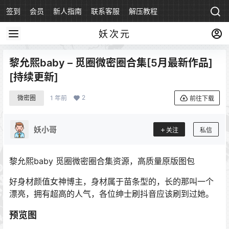
签到
会员
新人指南
联系客服
解压教程
永久地址
妖次元
黎允熙baby – 觅圈微密圈合集[5月最新作品]
[持续更新]
2
微密圈
1 年前
前往下载
妖小哥
关注
私信
黎允熙baby 觅圈微密圈合集资源，高质量原版图包
好身材颜值女神博主，身材属于苗条型的，长的那叫一个
漂亮，拥有超高的人气，各位绅士刷抖音应该刷到过她。
预览图