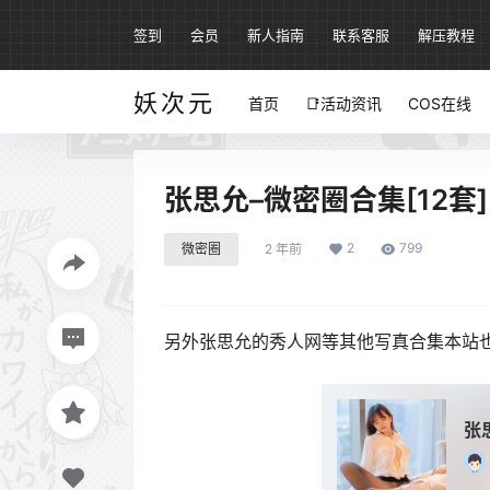
签到
会员
新人指南
联系客服
解压教程
妖次元
首页
📑活动资讯
COS在线
张思允–微密圈合集[12套]
2
799
微密圈
2 年前
另外张思允的秀人网等其他写真合集本站
张思