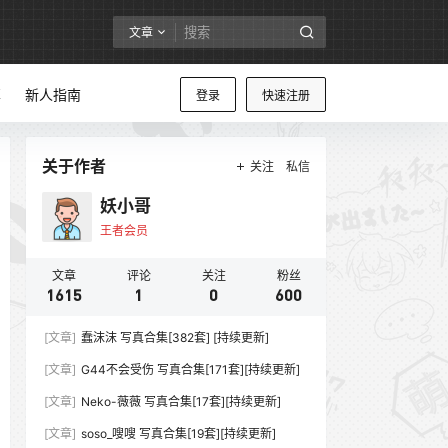
文章
享
新人指南
登录
快速注册
关于作者
关注
私信
妖小哥
王者会员
文章
评论
关注
粉丝
1615
1
0
600
[文章]
蠢沫沫 写真合集[382套] [持续更新]
[文章]
G44不会受伤 写真合集[171套][持续更新]
[文章]
Neko-薇薇 写真合集[17套][持续更新]
[文章]
soso_嗖嗖 写真合集[19套][持续更新]