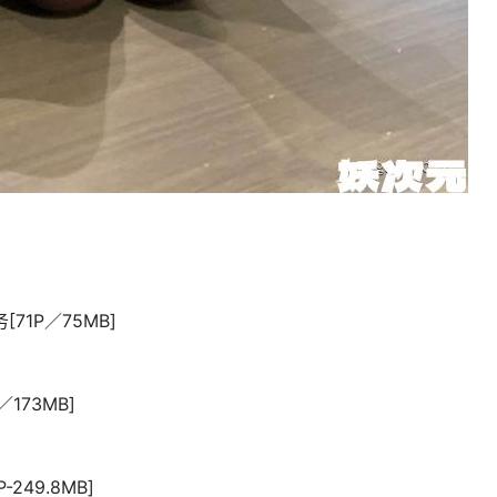
[71P／75MB]
／173MB]
249.8MB]