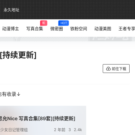
永久地址
新
HOT
动漫博主
写真合集
微密圈
铁粉空间
动漫美图
王者专
[持续更新]
前往下载
也有收录↓
允Nice 写真合集[89套][持续更新]
少女日记管理组
2 年前
3
2.4k