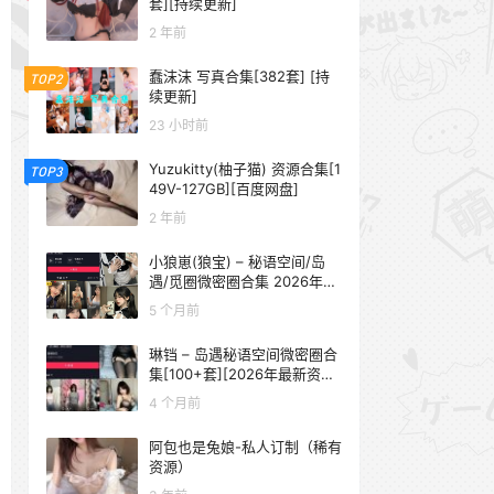
套][持续更新]
2 年前
蠢沫沫 写真合集[382套] [持
TOP2
续更新]
23 小时前
Yuzukitty(柚子猫) 资源合集[1
TOP3
49V-127GB][百度网盘]
2 年前
小狼崽(狼宝) – 秘语空间/岛
遇/觅圈微密圈合集 2026年抖
音资源更新中
5 个月前
琳铛 – 岛遇秘语空间微密圈合
集[100+套][2026年最新资源
更新中]
4 个月前
阿包也是兔娘-私人订制（稀有
资源）