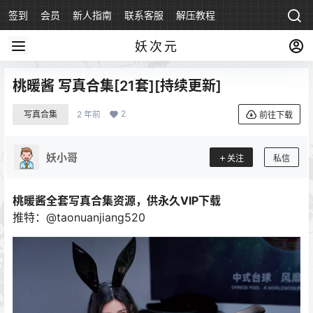
签到
会员
新人指南
联系客服
解压教程
永久地址
妖次元
桃暖酱 写真合集[21套][持续更新]
2
写真合集
2 年前
前往下载
妖小哥
关注
私信
桃暖酱全套写真合集资源，供永久VIP下载
推特：@taonuanjiang520