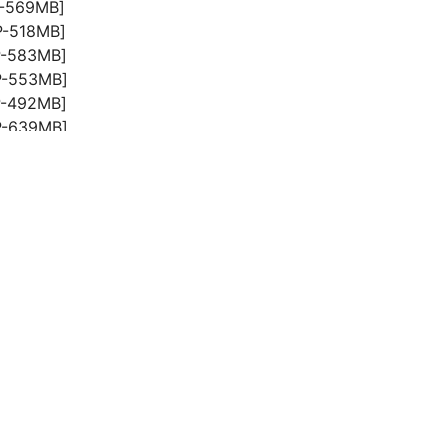
569MB]
518MB]
-583MB]
-553MB]
-492MB]
-639MB]
-600MB]
-539MB]
 未流出写真合集[8套][550P 4.4GB]
：
点我查看解压教程
存储网盘：
百度网盘
：
本站均不加水印
温馨提示：
有任何问题请联系客服
的等级为
游客
登录