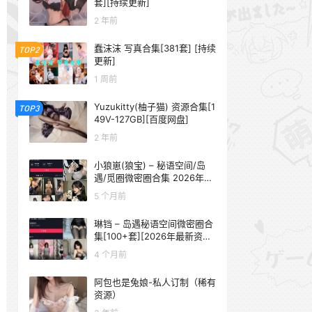
套][持续更新]
2 年前
蠢沫沫 写真合集[381套] [持续
TOP2
更新]
1 周前
Yuzukitty(柚子猫) 资源合集[1
TOP3
49V-127GB][百度网盘]
2 年前
小狼崽(狼宝) – 秘语空间/岛
遇/觅圈微密圈合集 2026年抖
音资源更新中
5 个月前
琳铛 – 岛遇秘语空间微密圈合
集[100+套][2026年最新资源
更新中]
4 个月前
阿包也是兔娘-私人订制（稀有
资源）