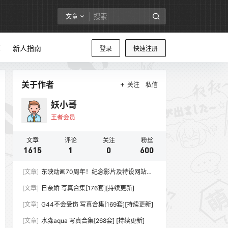
文章
享
新人指南
登录
快速注册
关于作者
关注
私信
妖小哥
王者会员
文章
评论
关注
粉丝
1615
1
0
600
[文章]
东映动画70周年！纪念影片及特设网站同
步上线
[文章]
日奈娇 写真合集[176套][持续更新]
[文章]
G44不会受伤 写真合集[169套][持续更新]
[文章]
水淼aqua 写真合集[268套] [持续更新]