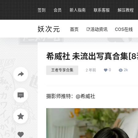
签到
会员
新人指南
联系客服
解压教程
妖次元
首页
📑活动资讯
COS在线
希威社 未流出写真合集[8套][
0
2k
王者专享合集
2 年前
摄影师推特：@希威社