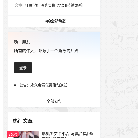
[文章]
轩萧学姐 写真合集[77套][持续更新]
Ta的全部动态
嗨！朋友
所有的伟大，都源于一个勇敢的开始
登录
公告：
永久会员优惠活动通知
全部公告
热门文章
爆机少女喵小吉 写真合集[95
TOP1