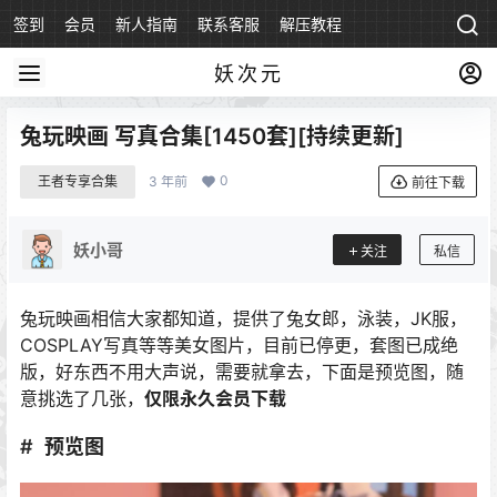
签到
会员
新人指南
联系客服
解压教程
永久地址
妖次元
兔玩映画 写真合集[1450套][持续更新]
0
王者专享合集
3 年前
前往下载
妖小哥
关注
私信
兔玩映画相信大家都知道，提供了兔女郎，泳装，JK服，
COSPLAY写真等等美女图片，目前已停更，套图已成绝
版，好东西不用大声说，需要就拿去，下面是预览图，随
意挑选了几张，
仅限永久会员下载
预览图