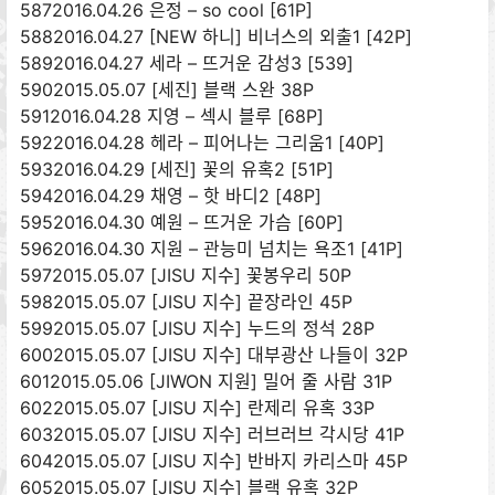
5872016.04.26 은정 – so cool [61P]
5882016.04.27 [NEW 하니] 비너스의 외출1 [42P]
5892016.04.27 세라 – 뜨거운 감성3 [539]
5902015.05.07 [세진] 블랙 스완 38P
5912016.04.28 지영 – 섹시 블루 [68P]
5922016.04.28 헤라 – 피어나는 그리움1 [40P]
5932016.04.29 [세진] 꽃의 유혹2 [51P]
5942016.04.29 채영 – 핫 바디2 [48P]
5952016.04.30 예원 – 뜨거운 가슴 [60P]
5962016.04.30 지원 – 관능미 넘치는 욕조1 [41P]
5972015.05.07 [JISU 지수] 꽃봉우리 50P
5982015.05.07 [JISU 지수] 끝장라인 45P
5992015.05.07 [JISU 지수] 누드의 정석 28P
6002015.05.07 [JISU 지수] 대부광산 나들이 32P
6012015.05.06 [JIWON 지원] 밀어 줄 사람 31P
6022015.05.07 [JISU 지수] 란제리 유혹 33P
6032015.05.07 [JISU 지수] 러브러브 각시당 41P
6042015.05.07 [JISU 지수] 반바지 카리스마 45P
6052015.05.07 [JISU 지수] 블랙 유혹 32P