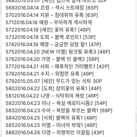
5682015.05.07 [세진] 립스틱 짙게 바르고 32P
5692016.04.14 은정 – 섹시 스트레칭 [65P]
5702016.04.14 지원 – 침대위의 유혹 [63P]
5712016.04.16 예원 – 우아하게 섹시하게
5722016.04.18 [세진] 꽃의 유혹1 [48P]
5732016.04.19 도희 – 블랙 포인트1 [53P]
5742016.04.19 채영 – 궁금한 담장 밑1 [47P]
5752016.04.20 [NEW 이엘] 핑크빛 유혹3 [48P]
5762016.04.20 가영 – 블랙 인 블랙2 [56P]
5772016.04.21 서희 – 매혹적인 가터벨트1 [42P]
5782016.04.21 수지 – 위험한 유혹 [49P]
5792015.05.07 [세진] 무드가 있는 식탁 30P
5802016.04.22 [도희] 장미꽃의 유혹1 [44P]
5812016.04.22 나영 – 식탁위의 욕망 [49P]
5822016.04.23 미나 – 욕실 에로티시즘2 [54P]
5832016.04.23 수아 – 욕망을 부르는 블랙1 [69P]
5842016.04.25 [서희] 블랙의 유혹1 [48P]
5852016.04.25 이엘 – 미녀의 부엌1 [46P]
5862016.04.26 다영 – 치명적인 이끌림 [43P]