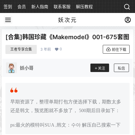
签到
会员
新人指南
联系客服
解压教程
永久地址
妖次元
[合集]韩国珍藏《Makemodel》001-675套图
0
王者专享合集
3 年前
前往下载
妖小哥
关注
私信
早期资源了，整理单期打包方便选择下载，期数太多
还是韩文，预览图就不多放了， 500期后目录如下：
ps:最火的模特叫SUA ,韩文：수아 解压自己搜索一下