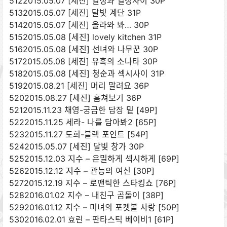
5122015.05.07 [세진] 열정과 열정사이 30P
5132015.05.07 [세진] 달빛 계단 31P
5142015.05.07 [세진] 올라와 봐… 30P
5152015.05.08 [세진] lovely kitchen 31P
5162015.05.08 [세진] 선녀와 나무꾼 30P
5172015.05.08 [세진] 유혹의 소나타 30P
5182015.05.08 [세진] 청순과 섹시사이 31P
5192015.08.21 [세진] 머리 말려요 36P
5202015.08.27 [세진] 훔쳐보기 36P
5212015.11.23 채영-궁금한 담장 밑 [49P]
5222015.11.25 세라- 나를 담아봐2 [65P]
5232015.11.27 도희-블랙 포인트 [54P]
5242015.05.07 [세진] 달빛 창가 30P
5252015.12.03 지수 – 은밀하게 섹시하게 [69P]
5262015.12.12 지수 – 관능의 여신 [30P]
5272015.12.19 지수 – 로맨틱한 스타킹쇼 [76P]
5282016.01.02 지수 – 내친구 곰돌이 [38P]
5292016.01.12 지수 – 미녀의 포켓볼 사랑 [50P]
5302016.02.01 효린 – 판타스틱 베이비1 [61P]