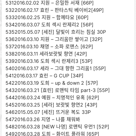
5312016.02.02 지원 – 은밀한 서재 [66P]
5322016.02.17 효린 – 판타스틱 베이비2[49P]
5332016.02.25 지원 – 함께타요 [60P]
5342016.03.07 도희 섹시 란제리2 [56P]
5352015.05.07 [세진] 달빛이 흐리는 침실 30P
5362016.03.10 지원 – 그리움만 쌓이고 [32P]
5372016.03.10 채영 – 소파 로맨스 [62P]
5382016.03.11 세라보랏빛 향연 [42P]
5392016.03.16 도희 섹시 란제리3 [53P]
5402016.03.17 세라 – 그대 향한 그리움1 [55P]
5412016.03.17 효린 – G CUP [34P]
5422016.03.19 도희 – up & down 2 [57P]
5432016.03.21 [효린] 로맨틱 타임 part-3 [55P]
5442016.03.24 예원 – 치명적인 유혹 [62P]
5452016.03.25 [세라] 보랏빛 향연2 [43P]
5462015.05.07 [세진] 뜨거운 복도 33P
5472016.03.26 지영 – 나를 채워봐
5482016.03.28 [NEW 나영] 로맨틱 우먼1 [52P]
5492016.03.28 도희 – 화이트 플라워 [65P]