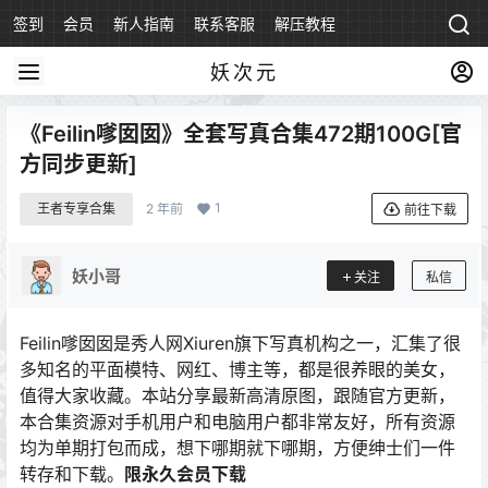
签到
会员
新人指南
联系客服
解压教程
永久地址
妖次元
《Feilin嗲囡囡》全套写真合集472期100G[官
方同步更新]
1
王者专享合集
2 年前
前往下载
妖小哥
关注
私信
Feilin嗲囡囡是秀人网Xiuren旗下写真机构之一，汇集了很
多知名的平面模特、网红、博主等，都是很养眼的美女，
值得大家收藏。本站分享最新高清原图，跟随官方更新，
本合集资源对手机用户和电脑用户都非常友好，所有资源
均为单期打包而成，想下哪期就下哪期，方便绅士们一件
转存和下载。
限永久会员下载