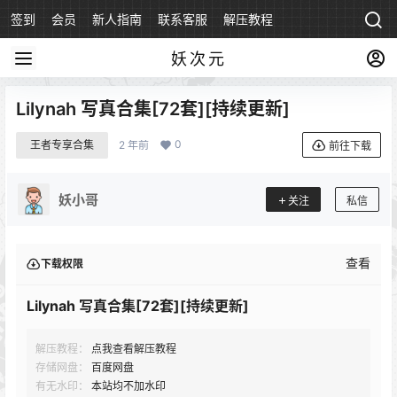
签到
会员
新人指南
联系客服
解压教程
永久地址
妖次元
Lilynah 写真合集[72套][持续更新]
0
王者专享合集
2 年前
前往下载
妖小哥
关注
私信
查看
下载权限
Lilynah 写真合集[72套][持续更新]
解压教程：
点我查看解压教程
存储网盘：
百度网盘
有无水印：
本站均不加水印