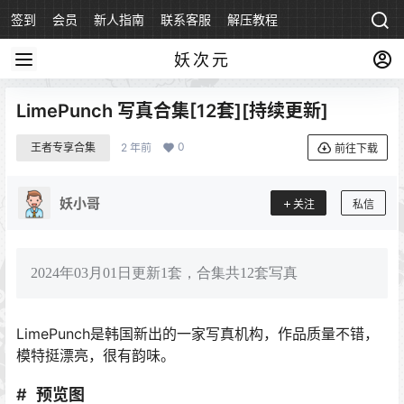
签到
会员
新人指南
联系客服
解压教程
永久地址
妖次元
LimePunch 写真合集[12套][持续更新]
0
王者专享合集
2 年前
前往下载
妖小哥
关注
私信
2024年03月01日更新1套，合集共12套写真
LimePunch是韩国新出的一家写真机构，作品质量不错，
模特挺漂亮，很有韵味。
预览图