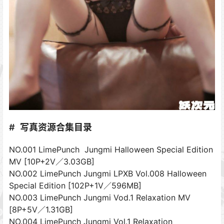
写真资源合集目录
NO.001 LimePunch Jungmi Halloween Special Edition
MV [10P+2V／3.03GB]
NO.002 LimePunch Jungmi LPXB Vol.008 Halloween
Special Edition [102P+1V／596MB]
NO.003 LimePunch Jungmi Vod.1 Relaxation MV
[8P+5V／1.31GB]
NO.004 LimePunch Jungmi Vol.1 Relaxation