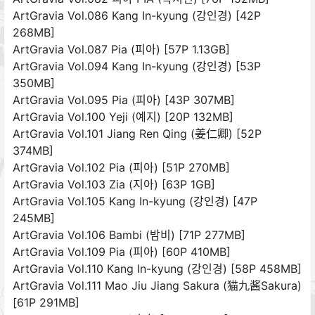
ArtGravia Vol.086 Kang In-kyung (강인경) [42P
268MB]
ArtGravia Vol.087 Pia (피아) [57P 1.13GB]
ArtGravia Vol.094 Kang In-kyung (강인경) [53P
350MB]
ArtGravia Vol.095 Pia (피아) [43P 307MB]
ArtGravia Vol.100 Yeji (예지) [20P 132MB]
ArtGravia Vol.101 Jiang Ren Qing (姜仁卿) [52P
374MB]
ArtGravia Vol.102 Pia (피아) [51P 270MB]
ArtGravia Vol.103 Zia (지아) [63P 1GB]
ArtGravia Vol.105 Kang In-kyung (강인경) [47P
245MB]
ArtGravia Vol.106 Bambi (밤비) [71P 277MB]
ArtGravia Vol.109 Pia (피아) [60P 410MB]
ArtGravia Vol.110 Kang In-kyung (강인경) [58P 458MB]
ArtGravia Vol.111 Mao Jiu Jiang Sakura (猫九酱Sakura)
[61P 291MB]