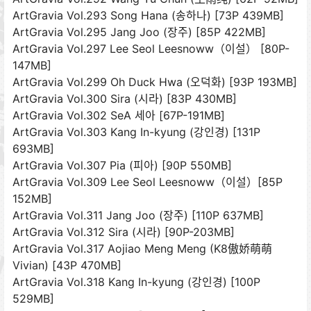
ArtGravia Vol.293 Song Hana (송하나) [73P 439MB]
ArtGravia Vol.295 Jang Joo (장주) [85P 422MB]
ArtGravia Vol.297 Lee Seol Leesnoww（이설） [80P-
147MB]
ArtGravia Vol.299 Oh Duck Hwa (오덕화) [93P 193MB]
ArtGravia Vol.300 Sira (시라) [83P 430MB]
ArtGravia Vol.302 SeA 세아 [67P-191MB]
ArtGravia Vol.303 Kang In-kyung (강인경) [131P
693MB]
ArtGravia Vol.307 Pia (피아) [90P 550MB]
ArtGravia Vol.309 Lee Seol Leesnoww（이설）[85P
152MB]
ArtGravia Vol.311 Jang Joo (장주) [110P 637MB]
ArtGravia Vol.312 Sira (시라) [90P-203MB]
ArtGravia Vol.317 Aojiao Meng Meng (K8傲娇萌萌
Vivian) [43P 470MB]
ArtGravia Vol.318 Kang In-kyung (강인경) [100P
529MB]