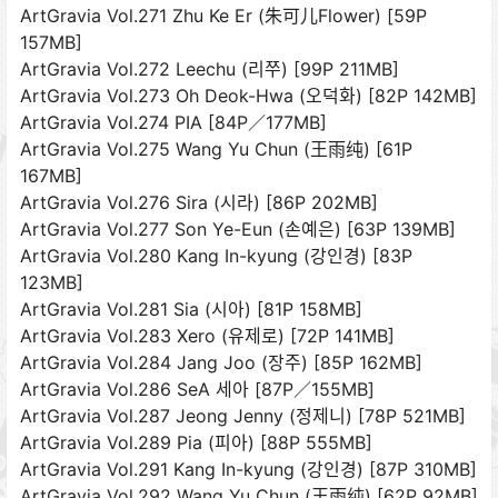
ArtGravia Vol.271 Zhu Ke Er (朱可儿Flower) [59P
157MB]
ArtGravia Vol.272 Leechu (리쭈) [99P 211MB]
ArtGravia Vol.273 Oh Deok-Hwa (오덕화) [82P 142MB]
ArtGravia Vol.274 PIA [84P／177MB]
ArtGravia Vol.275 Wang Yu Chun (王雨纯) [61P
167MB]
ArtGravia Vol.276 Sira (시라) [86P 202MB]
ArtGravia Vol.277 Son Ye-Eun (손예은) [63P 139MB]
ArtGravia Vol.280 Kang In-kyung (강인경) [83P
123MB]
ArtGravia Vol.281 Sia (시아) [81P 158MB]
ArtGravia Vol.283 Xero (유제로) [72P 141MB]
ArtGravia Vol.284 Jang Joo (장주) [85P 162MB]
ArtGravia Vol.286 SeA 세아 [87P／155MB]
ArtGravia Vol.287 Jeong Jenny (정제니) [78P 521MB]
ArtGravia Vol.289 Pia (피아) [88P 555MB]
ArtGravia Vol.291 Kang In-kyung (강인경) [87P 310MB]
ArtGravia Vol.292 Wang Yu Chun (王雨纯) [62P 92MB]