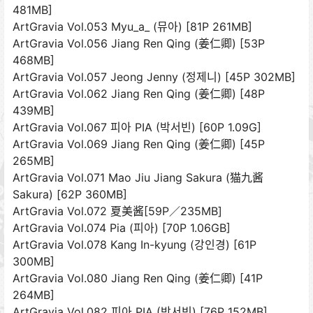
481MB]
ArtGravia Vol.053 Myu_a_ (뮤아) [81P 261MB]
ArtGravia Vol.056 Jiang Ren Qing (姜仁卿) [53P
468MB]
ArtGravia Vol.057 Jeong Jenny (정제니) [45P 302MB]
ArtGravia Vol.062 Jiang Ren Qing (姜仁卿) [48P
439MB]
ArtGravia Vol.067 피아 PIA (박서빈) [60P 1.09G]
ArtGravia Vol.069 Jiang Ren Qing (姜仁卿) [45P
265MB]
ArtGravia Vol.071 Mao Jiu Jiang Sakura (猫九酱
Sakura) [62P 360MB]
ArtGravia Vol.072 夏美酱[59P／235MB]
ArtGravia Vol.074 Pia (피아) [70P 1.06GB]
ArtGravia Vol.078 Kang In-kyung (강인경) [61P
300MB]
ArtGravia Vol.080 Jiang Ren Qing (姜仁卿) [41P
264MB]
ArtGravia Vol.082 피아 PIA (박서빈) [76P 152MB]