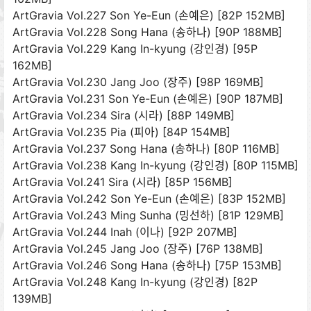
ArtGravia Vol.227 Son Ye-Eun (손예은) [82P 152MB]
ArtGravia Vol.228 Song Hana (송하나) [90P 188MB]
ArtGravia Vol.229 Kang In-kyung (강인경) [95P
162MB]
ArtGravia Vol.230 Jang Joo (장주) [98P 169MB]
ArtGravia Vol.231 Son Ye-Eun (손예은) [90P 187MB]
ArtGravia Vol.234 Sira (시라) [88P 149MB]
ArtGravia Vol.235 Pia (피아) [84P 154MB]
ArtGravia Vol.237 Song Hana (송하나) [80P 116MB]
ArtGravia Vol.238 Kang In-kyung (강인경) [80P 115MB]
ArtGravia Vol.241 Sira (시라) [85P 156MB]
ArtGravia Vol.242 Son Ye-Eun (손예은) [83P 152MB]
ArtGravia Vol.243 Ming Sunha (밍선하) [81P 129MB]
ArtGravia Vol.244 Inah (이나) [92P 207MB]
ArtGravia Vol.245 Jang Joo (장주) [76P 138MB]
ArtGravia Vol.246 Song Hana (송하나) [75P 153MB]
ArtGravia Vol.248 Kang In-kyung (강인경) [82P
139MB]