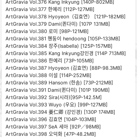
ArtGravia Vol.376 Kang Inkyung [140P-802MB]
ArtGravia Vol.377 한예리 [112P-127MB]
ArtGravia Vol.378 Hyoyeon（김효연） [121P-182MB]
ArtGravia Vol.379 Dami(퀸다미) [107P 131MB]
ArtGravia Vol.380 로미 [98P-121MB]
ArtGravia Vol.381 혠둥이 hendoong [105P-133MB]
ArtGravia Vol.384 장주(Isabella) [125P-157MB]
ArtGravia Vol.385 Kang Inkyung강인경 [114P 713MB]
ArtGravia Vol.386 한예리 [73P-105MB]
ArtGravia Vol.387 Hyoyeon (김효연) [88P-98.3MB]
ArtGravia Vol.388 이설 [114P-252MB]
ArtGravia Vol.389 Hansom (한솜) [73P-212MB]
ArtGravia Vol.391 Dami(퀸다미) [101P 190MB]
ArtGravia Vol.392 Sira(시라)[95P-142.5M]
ArtGravia Vol.393 Wuyo (우요) [99P-127MB]
ArtGravia Vol.394 姜仁卿 (강인경) [130P 174MB]
ArtGravia Vol.396 김효연 [104P-103MB]
ArtGravia Vol.397 SeA 세아 [92P／98MB]
ArtGravia Vol.398 오덕화 [47P-48.2MB]