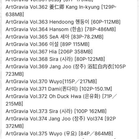
ArtGravia Vol.362 姜仁卿 Kang In-kyung [129P-
638MB]
ArtGravia Vol.363 Hendoong 혠둥이 [60P-112MB]
ArtGravia Vol.364 Hansom (한솜) [78P-486MB]
ArtGravia Vol.365 SeA 세아 [83P-78.2MB]
ArtGravia Vol.366 이설 [89P 115MB]
ArtGravia Vol.367 Hia [206P 358MB]
ArtGravia Vol.368 Sira (시라) [80P-122MB]
ArtGravia Vol.369 Jang Joo (장주) 浴缸白内衣[105P
723MB]
ArtGravia Vol.370 Wuyo[115P／217MB]
ArtGravia Vol.371 Dami(퀸다미) [102P-150.1M]
ArtGravia Vol.372 Oh Duck Hwa (은유화) [71P／
215MB]
ArtGravia Vol.373 Sira (시라) [100P 162MB]
ArtGravia Vol.374 Jang Joo (장주) Vol374 [92P
372MB]
ArtGravia Vol.375 Wuyo (우요) [84P／864MB]