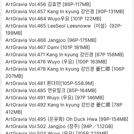
ArtGravia Vol.456 김효연 [86P-117MB]
ArtGravia Vol.457 Kang In kyung 강인경 [90P-131MB]
ArtGravia Vol.464 Wuyo우요 [101P 122MB]
ArtGravia Vol.465 LeeSeol Leesnoww（이설）[92P-
199MB]
ArtGravia Vol.466 Jangjoo [96P-175MB]
ArtGravia Vol.467 Dami [101P 181MB]
ArtGravia Vol.471 Kang In kyung 강인경 [87P 158MB]
ArtGravia Vol.476 Wuyo (우요) [100P 163MB]
ArtGravia Vol.478 Kang In kyung 강인경 姜仁卿 [106P
207MB]
ArtGravia Vol.481 퀸다미[105P-558.9M]
ArtGravia Vol.485 연유밀크 [85P-164MB]
ArtGravia Vol.491 Wuyo (우요) [97P 146MB]
ArtGravia Vol.492 Kang In kyung 강인경 姜仁卿 [78P
412MB]
ArtGravia Vol.495 (은유화) Oh Duck Hwa [99P-154MB]
ArtGravia Vol.502 Jangjoo (장주) [94P／1.12GB]
ArtGravia Vol.504 Wuyo (우요) [105P 225MB]