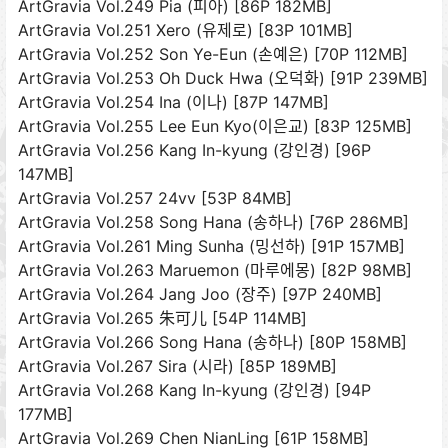
ArtGravia Vol.249 Pia (피아) [86P 182MB]
ArtGravia Vol.251 Xero (유제로) [83P 101MB]
ArtGravia Vol.252 Son Ye-Eun (손예은) [70P 112MB]
ArtGravia Vol.253 Oh Duck Hwa (오덕화) [91P 239MB]
ArtGravia Vol.254 Ina (이나) [87P 147MB]
ArtGravia Vol.255 Lee Eun Kyo(이은교) [83P 125MB]
ArtGravia Vol.256 Kang In-kyung (강인경) [96P
147MB]
ArtGravia Vol.257 24vv [53P 84MB]
ArtGravia Vol.258 Song Hana (송하나) [76P 286MB]
ArtGravia Vol.261 Ming Sunha (밍선하) [91P 157MB]
ArtGravia Vol.263 Maruemon (마루에몽) [82P 98MB]
ArtGravia Vol.264 Jang Joo (장주) [97P 240MB]
ArtGravia Vol.265 朱可儿 [54P 114MB]
ArtGravia Vol.266 Song Hana (송하나) [80P 158MB]
ArtGravia Vol.267 Sira (시라) [85P 189MB]
ArtGravia Vol.268 Kang In-kyung (강인경) [94P
177MB]
ArtGravia Vol.269 Chen NianLing [61P 158MB]