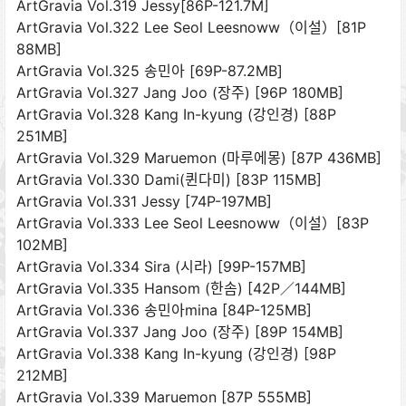
ArtGravia Vol.319 Jessy[86P-121.7M]
ArtGravia Vol.322 Lee Seol Leesnoww（이설）[81P
88MB]
ArtGravia Vol.325 송민아 [69P-87.2MB]
ArtGravia Vol.327 Jang Joo (장주) [96P 180MB]
ArtGravia Vol.328 Kang In-kyung (강인경) [88P
251MB]
ArtGravia Vol.329 Maruemon (마루에몽) [87P 436MB]
ArtGravia Vol.330 Dami(퀸다미) [83P 115MB]
ArtGravia Vol.331 Jessy [74P-197MB]
ArtGravia Vol.333 Lee Seol Leesnoww（이설）[83P
102MB]
ArtGravia Vol.334 Sira (시라) [99P-157MB]
ArtGravia Vol.335 Hansom (한솜) [42P／144MB]
ArtGravia Vol.336 송민아mina [84P-125MB]
ArtGravia Vol.337 Jang Joo (장주) [89P 154MB]
ArtGravia Vol.338 Kang In-kyung (강인경) [98P
212MB]
ArtGravia Vol.339 Maruemon [87P 555MB]