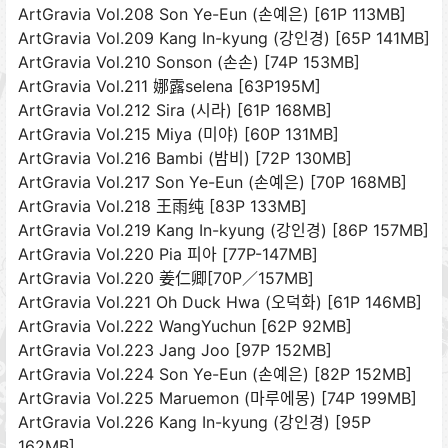
ArtGravia Vol.208 Son Ye-Eun (손예은) [61P 113MB]
ArtGravia Vol.209 Kang In-kyung (강인경) [65P 141MB]
ArtGravia Vol.210 Sonson (손손) [74P 153MB]
ArtGravia Vol.211 娜露selena [63P195M]
ArtGravia Vol.212 Sira (시라) [61P 168MB]
ArtGravia Vol.215 Miya (미야) [60P 131MB]
ArtGravia Vol.216 Bambi (밤비) [72P 130MB]
ArtGravia Vol.217 Son Ye-Eun (손예은) [70P 168MB]
ArtGravia Vol.218 王雨纯 [83P 133MB]
ArtGravia Vol.219 Kang In-kyung (강인경) [86P 157MB]
ArtGravia Vol.220 Pia 피아 [77P-147MB]
ArtGravia Vol.220 姜仁卿[70P／157MB]
ArtGravia Vol.221 Oh Duck Hwa (오덕화) [61P 146MB]
ArtGravia Vol.222 WangYuchun [62P 92MB]
ArtGravia Vol.223 Jang Joo [97P 152MB]
ArtGravia Vol.224 Son Ye-Eun (손예은) [82P 152MB]
ArtGravia Vol.225 Maruemon (마루에몽) [74P 199MB]
ArtGravia Vol.226 Kang In-kyung (강인경) [95P
162MB]