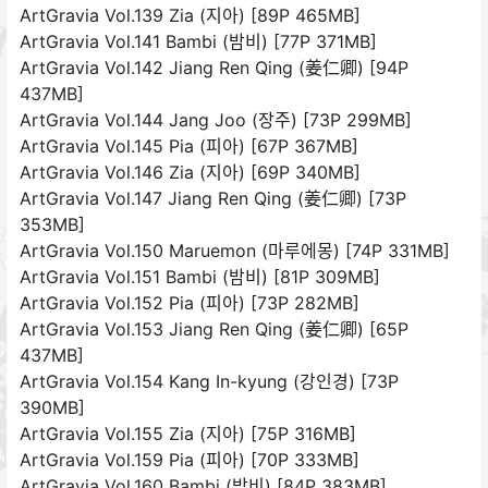
ArtGravia Vol.139 Zia (지아) [89P 465MB]
ArtGravia Vol.141 Bambi (밤비) [77P 371MB]
ArtGravia Vol.142 Jiang Ren Qing (姜仁卿) [94P
437MB]
ArtGravia Vol.144 Jang Joo (장주) [73P 299MB]
ArtGravia Vol.145 Pia (피아) [67P 367MB]
ArtGravia Vol.146 Zia (지아) [69P 340MB]
ArtGravia Vol.147 Jiang Ren Qing (姜仁卿) [73P
353MB]
ArtGravia Vol.150 Maruemon (마루에몽) [74P 331MB]
ArtGravia Vol.151 Bambi (밤비) [81P 309MB]
ArtGravia Vol.152 Pia (피아) [73P 282MB]
ArtGravia Vol.153 Jiang Ren Qing (姜仁卿) [65P
437MB]
ArtGravia Vol.154 Kang In-kyung (강인경) [73P
390MB]
ArtGravia Vol.155 Zia (지아) [75P 316MB]
ArtGravia Vol.159 Pia (피아) [70P 333MB]
ArtGravia Vol.160 Bambi (밤비) [84P 383MB]