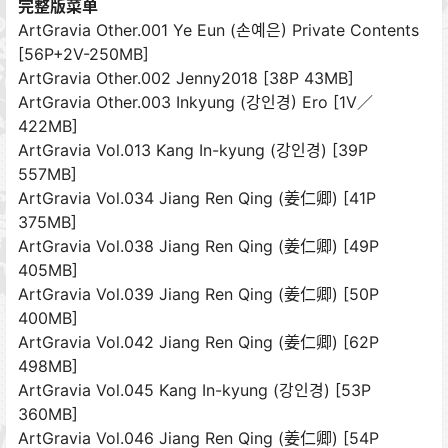
完整版菜单
ArtGravia Other.001 Ye Eun (손예은) Private Contents
[56P+2V-250MB]
ArtGravia Other.002 Jenny2018 [38P 43MB]
ArtGravia Other.003 Inkyung (강인경) Ero [1V／
422MB]
ArtGravia Vol.013 Kang In-kyung (강인경) [39P
557MB]
ArtGravia Vol.034 Jiang Ren Qing (姜仁卿) [41P
375MB]
ArtGravia Vol.038 Jiang Ren Qing (姜仁卿) [49P
405MB]
ArtGravia Vol.039 Jiang Ren Qing (姜仁卿) [50P
400MB]
ArtGravia Vol.042 Jiang Ren Qing (姜仁卿) [62P
498MB]
ArtGravia Vol.045 Kang In-kyung (강인경) [53P
360MB]
ArtGravia Vol.046 Jiang Ren Qing (姜仁卿) [54P