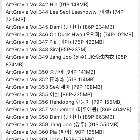
ArtGravia Vol.342 Hia [91P 148MB]
ArtGravia Vol.344 Lee Seol Leesnoww (이설) [74P-
72.5MB]
ArtGravia Vol.345 Dami (퀸다미) [86P-234MB]
ArtGravia Vol.346 Oh Duck Hwa (오덕화) [74P-102MB]
ArtGravia Vol.347 Pia (피아) [75P 422MB]
ArtGravia Vol.348 Sira[95P-237M]
ArtGravia Vol.349 Jang Joo (장주) JK珍珠内衣 [95P
874MB]
ArtGravia Vol.350 송민아 [94P-141MB]
ArtGravia Vol.352 田冰冰 [51P 114MB]
ArtGravia Vol.353 SeA 세아 [79P-108MB]
ArtGravia Vol.355 이설 [96P-235MB]
ArtGravia Vol.356 Hendoong 혠둥이 [79P 155MB]
ArtGravia Vol.357 Maruemon (마루에몽) [86P 464MB]
ArtGravia Vol.358 Dami (퀸다미) [89P 663MB]
ArtGravia Vol.359 Jang Joo (장주) [91P 550MB]
ArtGravia Vol.360 Pia (피아) [90P-165MB]
ArtGravia Vol.361 Jessy [87P-179MB]