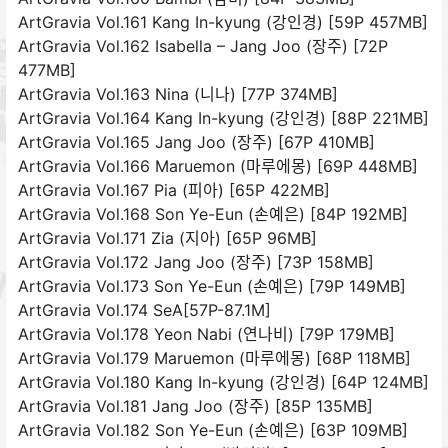
ArtGravia Vol.161 Kang In-kyung (강인경) [59P 457MB]
ArtGravia Vol.162 Isabella – Jang Joo (장주) [72P
477MB]
ArtGravia Vol.163 Nina (니나) [77P 374MB]
ArtGravia Vol.164 Kang In-kyung (강인경) [88P 221MB]
ArtGravia Vol.165 Jang Joo (장주) [67P 410MB]
ArtGravia Vol.166 Maruemon (마루에몽) [69P 448MB]
ArtGravia Vol.167 Pia (피아) [65P 422MB]
ArtGravia Vol.168 Son Ye-Eun (손예은) [84P 192MB]
ArtGravia Vol.171 Zia (지아) [65P 96MB]
ArtGravia Vol.172 Jang Joo (장주) [73P 158MB]
ArtGravia Vol.173 Son Ye-Eun (손예은) [79P 149MB]
ArtGravia Vol.174 SeA[57P-87.1M]
ArtGravia Vol.178 Yeon Nabi (연나비) [79P 179MB]
ArtGravia Vol.179 Maruemon (마루에몽) [68P 118MB]
ArtGravia Vol.180 Kang In-kyung (강인경) [64P 124MB]
ArtGravia Vol.181 Jang Joo (장주) [85P 135MB]
ArtGravia Vol.182 Son Ye-Eun (손예은) [63P 109MB]