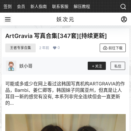
签到
会员
新人指南
联系客服
解压教程
永久地址
妖次元
ArtGravia 写真合集[347套][持续更新]
0
王者专享合集
2 年前
前往下载
妖小哥
关注
私信
可能或多或少在网上看过这韩国写真机构ARTGRAVIA的作
品，Bambi、姜仁卿等，韩国妹子同属亚州，但真是让人
耳目一新的感觉有没有, 本系列非完全连续但会一直更新
的…