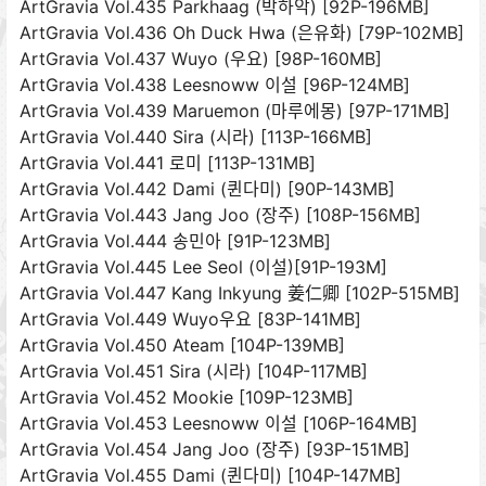
ArtGravia Vol.435 Parkhaag (박하악) [92P-196MB]
ArtGravia Vol.436 Oh Duck Hwa (은유화) [79P-102MB]
ArtGravia Vol.437 Wuyo (우요) [98P-160MB]
ArtGravia Vol.438 Leesnoww 이설 [96P-124MB]
ArtGravia Vol.439 Maruemon (마루에몽) [97P-171MB]
ArtGravia Vol.440 Sira (시라) [113P-166MB]
ArtGravia Vol.441 로미 [113P-131MB]
ArtGravia Vol.442 Dami (퀸다미) [90P-143MB]
ArtGravia Vol.443 Jang Joo (장주) [108P-156MB]
ArtGravia Vol.444 송민아 [91P-123MB]
ArtGravia Vol.445 Lee Seol (이설)[91P-193M]
ArtGravia Vol.447 Kang Inkyung 姜仁卿 [102P-515MB]
ArtGravia Vol.449 Wuyo우요 [83P-141MB]
ArtGravia Vol.450 Ateam [104P-139MB]
ArtGravia Vol.451 Sira (시라) [104P-117MB]
ArtGravia Vol.452 Mookie [109P-123MB]
ArtGravia Vol.453 Leesnoww 이설 [106P-164MB]
ArtGravia Vol.454 Jang Joo (장주) [93P-151MB]
ArtGravia Vol.455 Dami (퀸다미) [104P-147MB]