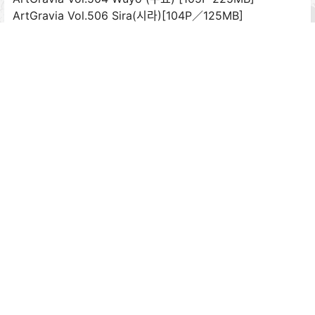
ArtGravia Vol.506 Sira(시라)[104P／125MB]
ArtGravia Vol.508 Kang In kyung 강인경 姜仁卿[77P
118MB]
ArtGravia Vol.510 Dami (퀸다미) [103P／1GB]
ArtGravia Vol.511 Hyoyeon [95P 188MB]
ArtGravia Vol.515 Wuyo (우요) [103P 137MB]
ArtGravia Vol.516 Mookie [100P／995MB]
ArtGravia Vol.517 율비 [89P-112MB]
ArtGravia Vol.519 아해 [101P／1GB]
ArtGravia Vol.521 Kang Inkyung 姜仁卿 강인경 [94P-
133MB]
ArtGravia Vol.522 Oh Duck Hwa (오덕화) [87P-124MB]
ArtGravia Vol.524 미르 [89P 251MB]
ArtGravia Vol.526 NARA [95P 150MB]
ArtGravia Vol.527 Wuyo (우요) [84P 209MB]
ArtGravia Vol.531 Sira (시라) [101P／160MB]
ArtGravia Vol.532 Parkhaag (박하악) [95P 136MB]
ArtGravia Vol.537 Kang Inkyung 姜仁卿 강인경 [103P