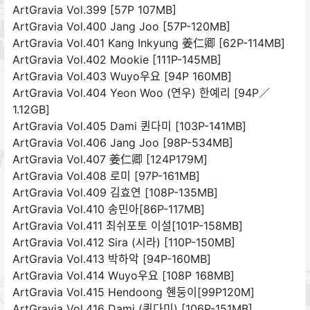
ArtGravia Vol.399 [57P 107MB]
ArtGravia Vol.400 Jang Joo [57P-120MB]
ArtGravia Vol.401 Kang Inkyung 姜仁卿 [62P-114MB]
ArtGravia Vol.402 Mookie [111P-145MB]
ArtGravia Vol.403 Wuyo우요 [94P 160MB]
ArtGravia Vol.404 Yeon Woo (연우) 한예리 [94P／
1.12GB]
ArtGravia Vol.405 Dami 퀸다미 [103P-141MB]
ArtGravia Vol.406 Jang Joo [98P-534MB]
ArtGravia Vol.407 姜仁卿 [124P179M]
ArtGravia Vol.408 로미 [97P-161MB]
ArtGravia Vol.409 김효연 [108P-135MB]
ArtGravia Vol.410 송민아[86P-117MB]
ArtGravia Vol.411 최쉬포토 이설[101P-158MB]
ArtGravia Vol.412 Sira (시라) [110P-150MB]
ArtGravia Vol.413 박하악 [94P-160MB]
ArtGravia Vol.414 Wuyo우요 [108P 168MB]
ArtGravia Vol.415 Hendoong 혠둥이[99P120M]
ArtGravia Vol.416 Dami (퀸다미) [106P-151MB]