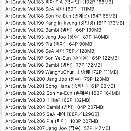
ArtGravia Vol.183 피아 PIA (박서빈) [102P 168MB]
ArtGravia Vol.186 SeA 세아 [69P／111MB]
ArtGravia Vol.188 Son Ye-Eun (손예은) [64P 65MB]
ArtGravia Vol.190 Kang In-kyung (강인경) [81P 173MB]
ArtGravia Vol.192 Bambi (밤비) [66P 130MB]
ArtGravia Vol.193 Jang Joo (장주) [87P 140MB]
ArtGravia Vol.195 Pia (피아) [64P 90MB]
ArtGravia Vol.196 SeA 세아[78P／128MB]
ArtGravia Vol.197 Son Ye-Eun (손예은) [65P 122MB]
ArtGravia Vol.198 Bambi (밤비) [77P 172MB]
ArtGravia Vol.199 WangYuChun 王语纯 [72P-111MB]
ArtGravia Vol.200 Jang Joo (장주) [79P 123MB]
ArtGravia Vol.201 Song Hana (송하나) [61P 98MB]
ArtGravia Vol.202 Son Ye-Eun (손예은) [88P 164MB]
ArtGravia Vol.203 王雨纯 [62P 132MB]
ArtGravia Vol.204 Bambi (밤비) [84P 207MB]
ArtGravia Vol.205 SeA 세아 [88P／1.29GB]
ArtGravia Vol.206 Pia (피아) [103P 207MB]
ArtGravia Vol.207 Jang Joo (장주) [57P 147MB]