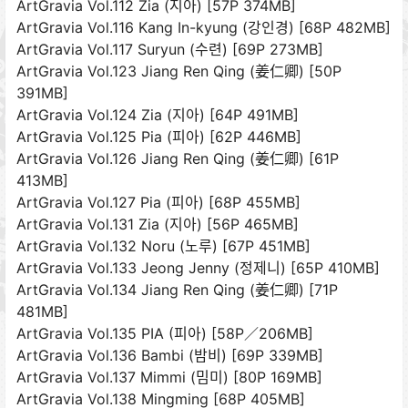
ArtGravia Vol.112 Zia (지아) [57P 374MB]
ArtGravia Vol.116 Kang In-kyung (강인경) [68P 482MB]
ArtGravia Vol.117 Suryun (수련) [69P 273MB]
ArtGravia Vol.123 Jiang Ren Qing (姜仁卿) [50P
391MB]
ArtGravia Vol.124 Zia (지아) [64P 491MB]
ArtGravia Vol.125 Pia (피아) [62P 446MB]
ArtGravia Vol.126 Jiang Ren Qing (姜仁卿) [61P
413MB]
ArtGravia Vol.127 Pia (피아) [68P 455MB]
ArtGravia Vol.131 Zia (지아) [56P 465MB]
ArtGravia Vol.132 Noru (노루) [67P 451MB]
ArtGravia Vol.133 Jeong Jenny (정제니) [65P 410MB]
ArtGravia Vol.134 Jiang Ren Qing (姜仁卿) [71P
481MB]
ArtGravia Vol.135 PIA (피아) [58P／206MB]
ArtGravia Vol.136 Bambi (밤비) [69P 339MB]
ArtGravia Vol.137 Mimmi (밈미) [80P 169MB]
ArtGravia Vol.138 Mingming [68P 405MB]