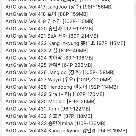
ArtGravia Vol.417 JangJoo (장주) [98P-156MB]
ArtGravia Vol.418 로미 [88P-159MB]
ArtGravia Vol.419 김효연 [102P-110MB]
ArtGravia Vol.420 송민아 [92P-138MB]
ArtGravia Vol.421 SeA 세아 [80P-214MB]
ArtGravia Vol.422 Kang Inkyung 姜仁卿 [97P 115MB]
ArtGravia Vol.423 이설 [81P-146MB]
ArtGravia Vol.424 박하악 [89P-136MB]
ArtGravia Vol.425 한예리[64P-233MB]
ArtGravia Vol.426 Jangjoo (장주) [105P-158MB]
ArtGravia Vol.427 Wuyo (우요) [101P／220MB]
ArtGravia Vol.428 Hendoong 혠둥이 [92P-114MB]
ArtGravia Vol.429 Sira (시라) [107P-170MB]
ArtGravia Vol.430 Mookie [81P-126MB]
ArtGravia Vol.431 Romi [96P-122MB]
ArtGravia Vol.432 김효연 [87P-118MB]
ArtGravia Vol.433 송민아mina [110P-136MB]
ArtGravia Vol.434 Kang In kyung 강인경 [94P-219MB]