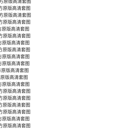
M]官方原版高清套图
M]官方原版高清套图
M]官方原版高清套图
M]官方原版高清套图
]官方原版高清套图
M]官方原版高清套图
]官方原版高清套图
M]官方原版高清套图
]官方原版高清套图
]官方原版高清套图
]官方原版高清套图
]官方原版高清套图
]官方原版高清套图
M]官方原版高清套图
M]官方原版高清套图
M]官方原版高清套图
M]官方原版高清套图
]官方原版高清套图
M]官方原版高清套图