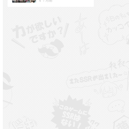
4 个月前