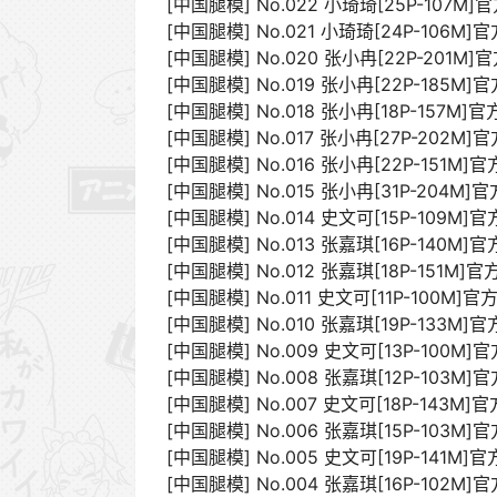
[中国腿模] No.022 小琦琦[25P-107
[中国腿模] No.021 小琦琦[24P-106
[中国腿模] No.020 张小冉[22P-201
[中国腿模] No.019 张小冉[22P-185
[中国腿模] No.018 张小冉[18P-157M
[中国腿模] No.017 张小冉[27P-202
[中国腿模] No.016 张小冉[22P-151M
[中国腿模] No.015 张小冉[31P-204
[中国腿模] No.014 史文可[15P-109M
[中国腿模] No.013 张嘉琪[16P-140M
[中国腿模] No.012 张嘉琪[18P-151M
[中国腿模] No.011 史文可[11P-100M
[中国腿模] No.010 张嘉琪[19P-133M
[中国腿模] No.009 史文可[13P-100
[中国腿模] No.008 张嘉琪[12P-103
[中国腿模] No.007 史文可[18P-143
[中国腿模] No.006 张嘉琪[15P-103
[中国腿模] No.005 史文可[19P-141M
[中国腿模] No.004 张嘉琪[16P-102