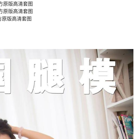
M]官方原版高清套图
M]官方原版高清套图
]官方原版高清套图