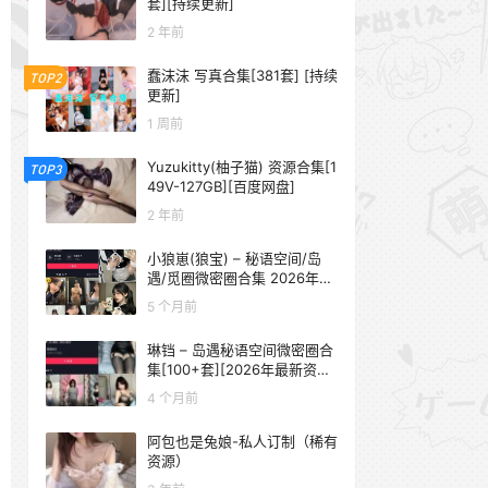
套][持续更新]
2 年前
蠢沫沫 写真合集[381套] [持续
TOP2
更新]
1 周前
Yuzukitty(柚子猫) 资源合集[1
TOP3
49V-127GB][百度网盘]
2 年前
小狼崽(狼宝) – 秘语空间/岛
遇/觅圈微密圈合集 2026年抖
音资源更新中
5 个月前
琳铛 – 岛遇秘语空间微密圈合
集[100+套][2026年最新资源
更新中]
4 个月前
阿包也是兔娘-私人订制（稀有
资源）