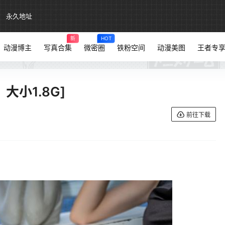
永久地址
新
HOT
动漫博主
写真合集
微密圈
铁粉空间
动漫美图
王者专
大小1.8G]
前往下载