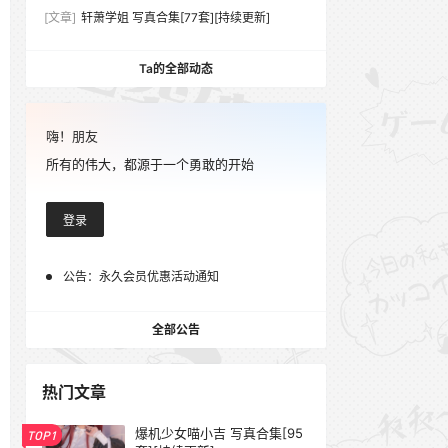
[文章]
轩萧学姐 写真合集[77套][持续更新]
Ta的全部动态
嗨！朋友
所有的伟大，都源于一个勇敢的开始
登录
公告：
永久会员优惠活动通知
全部公告
热门文章
爆机少女喵小吉 写真合集[95
TOP1