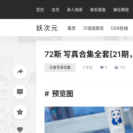
签到
会员
新人指南
联系客服
解压教程
妖次元
首页
📑活动资讯
COS在线
72斯 写真合集全套[21期，
0
123
王者专享合集
2 年前
预览图