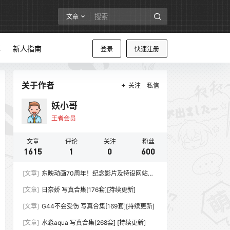
文章
享
新人指南
登录
快速注册
关于作者
关注
私信
妖小哥
王者会员
文章
评论
关注
粉丝
1615
1
0
600
[文章]
东映动画70周年！纪念影片及特设网站同
步上线
[文章]
日奈娇 写真合集[176套][持续更新]
[文章]
G44不会受伤 写真合集[169套][持续更新]
[文章]
水淼aqua 写真合集[268套] [持续更新]