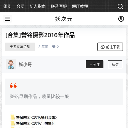
签到
会员
新人指南
联系客服
解压教程
永久地址
妖次元
[合集]誉铭摄影2016年作品
0
王者专享合集
3 年前
前往下载
妖小哥
关注
私信
誉铭早期作品，质量比较一般