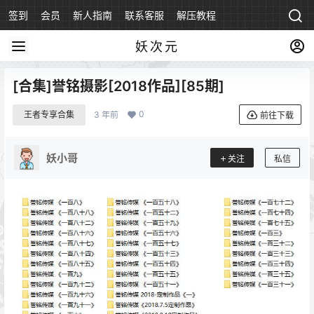
签到
会员
新人指南
联系客服
解压教程
永久地址
妖次元
[合集]誉铭摄影[2018作品][85期]
0
王者专享合集
3 年前
前往下载
妖小哥
关注
私信