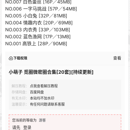
NO.007 白色蕾丝 [16P／45MB]
NO.006 一字马挑战 [57P／54MB]
NO.005 小白兔 [32P／81MB]
NO.004 情趣内衣 [20P／69MB]
NO.003 内衣秀 [33P／103MB]
NO.002 蓝色渔网 [17P／13MB]
NO.001 高铁上 [28P／90MB]
查看
下载权限
小萌子 觅圈微密圈合集[20套][持续更新]
解压教程：
点我查看解压教程
存储网盘：
百度网盘
有无水印：
本站均不加水印
温馨提示：
有任何问题请联系客服
您当前的等级为
游客
请先
登录