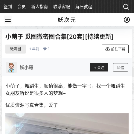
签到
会员
新人指南
联系客服
解压教程
永久地址
妖次元
小萌子 觅圈微密圈合集[20套][持续更新]
1
微密圈
1 年前
前往下载
妖小哥
关注
私信
小萌子，舞蹈生，颜值很高，能做一字马，找一个舞蹈生
女朋友听说是很多人的梦想~
优质资源写真合集，爱了