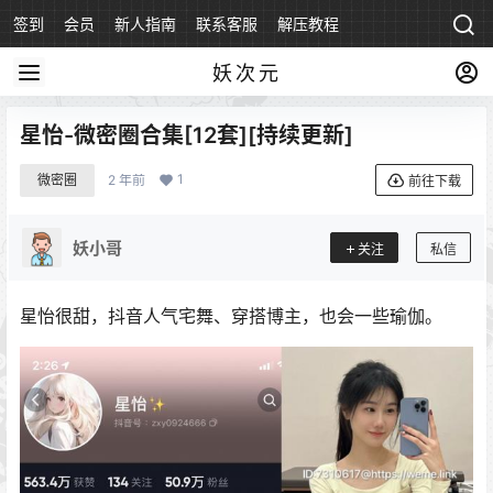
签到
会员
新人指南
联系客服
解压教程
永久地址
妖次元
星怡-微密圈合集[12套][持续更新]
1
微密圈
2 年前
前往下载
妖小哥
关注
私信
星怡很甜，抖音人气宅舞、穿搭博主，也会一些瑜伽。