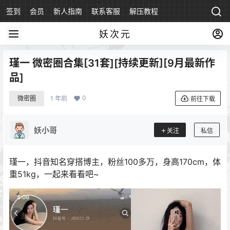
签到
会员
新人指南
联系客服
解压教程
永久地址
妖次元
瑾一 微密圈合集[31套][持续更新][9月最新作
品]
0
微密圈
1 年前
前往下载
妖小哥
关注
私信
瑾一，抖音知名穿搭博主，粉丝100多万，身高170cm，体
重51kg，一起来看看吧~