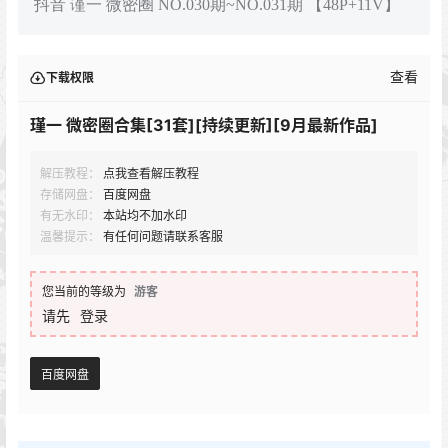
抖音 谨一 微密圈 NO.030期~NO.031期 【48P+11V】
查看
下载权限
瑾一 微密圈合集[31套][持续更新][9月最新作品]
解压教程：
点我查看解压教程
存储网盘：
百度网盘
有无水印：
本站均不加水印
温馨提示：
有任何问题请联系客服
您当前的等级为
游客
请先
登录
百度网盘