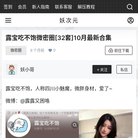
签到
会员
新人指南
联系客服
解压教程
永久地址
妖次元
露宝吃不饱微密圈[32套]10月最新合集
0
微密圈
9 个月前
前往下载
妖小哥
关注
私信
露宝吃不饱，人称四川小魅魔，微胖身材，爱了~
微博：@露露又困咯