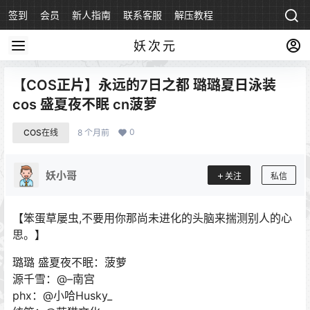
签到
会员
新人指南
联系客服
解压教程
永久地址
妖次元
【COS正片】永远的7日之都 璐璐夏日泳装
cos 盛夏夜不眠 cn菠萝
0
COS在线
8 个月前
妖小哥
关注
私信
【笨蛋草屡虫,不要用你那尚未进化的头脑来揣测别人的心
思。】
璐璐 盛夏夜不眠：菠萝
源千雪：@–南宫
phx：@小哈Husky_