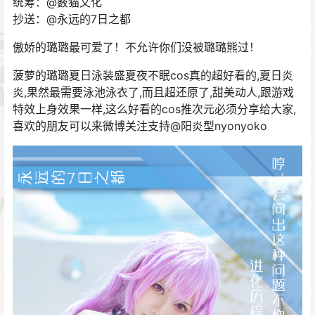
统筹：@薮猫文化
抄送：@永远的7日之都
傲娇的璐璐最可爱了！不允许你们没被璐璐熊过！
菠萝的璐璐夏日泳装盛夏夜不眠cos真的超好看的,夏日炎
炎,果然最需要泳池泳衣了,而且超还原了,甜美动人,跟游戏
特效上身效果一样,这么好看的cos推次元必须分享给大家,
喜欢的朋友可以来微博关注支持@阳炎型nyonyoko