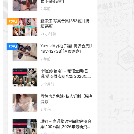
套][持续更新]
2 年前
蠢沫沫 写真合集[383套] [持
TOP2
续更新]
21 小时前
Yuzukitty(柚子猫) 资源合集[1
TOP3
49V-127GB][百度网盘]
2 年前
小狼崽(狼宝) – 秘语空间/岛
遇/觅圈微密圈合集 2026年抖
音资源更新中
5 个月前
阿包也是兔娘-私人订制（稀有
资源）
3 年前
琳铛 – 岛遇秘语空间微密圈合
集[100+套][2026年最新资源
更新中]