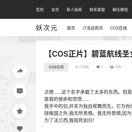
签到
会员
新人指南
联系客服
解压教程
妖次元
首页
📑活动资讯
COS在线
【COS正片】碧蓝航线圣女贞
1
156
COS在线
8 个月前
贞德……这个名字承载了太多的东西。但是,
是我的使命和觉悟……
我手中的剑,并非为独自挥舞而生。它为你
除叛国之外,我无所畏惧。我无所畏惧,因
为了法兰西,我视死如归！