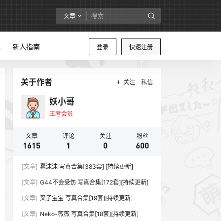
文章
享
新人指南
登录
快速注册
关于作者
关注
私信
妖小哥
王者会员
文章
评论
关注
粉丝
1615
1
0
600
[文章]
蠢沫沫 写真合集[383套] [持续更新]
[文章]
G44不会受伤 写真合集[172套][持续更新]
[文章]
叉子宝宝 写真合集[19套][持续更新]
[文章]
Neko-薇薇 写真合集[18套][持续更新]