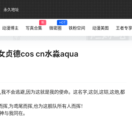
永久地址
新
HOT
动漫博主
写真合集
微密圈
铁粉空间
动漫美图
王者专
德cos cn水淼aqua
我不会逃避,因为这就是我的使命。这名字,这剑,这铠,这炮,都
而挥,为鸢尾而挥,也为这舰队所有人而挥！
为神与我同在。