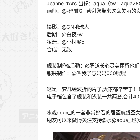
1
Jeanne d’Arc 出镜：aqua（tw：aqua28
画师：@-玛雅G- 感谢您带来这么美丽的
摄影：@CN地球人
后期：@白夜-w
妆造：@小柯哟o
合成：无敌
舰装制作&后勤：@罗道长心灵美丽留他们一口
服装制作：@叫我子慧妈妈030嘿嘿
这是一套几经波折的片子,大家都辛苦了！
电子档包含了舰装和泳装一共两套,合计4
水淼aqua_的一套非常好看的碧蓝航线圣女
朋友可以来微博关注支持@水淼aqua_,也