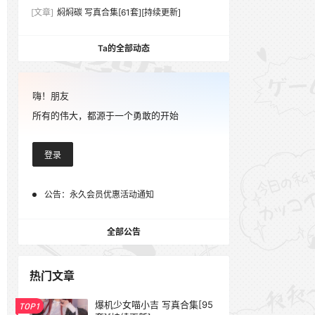
[文章]
焖焖碳 写真合集[61套][持续更新]
Ta的全部动态
嗨！朋友
所有的伟大，都源于一个勇敢的开始
登录
公告：
永久会员优惠活动通知
全部公告
热门文章
爆机少女喵小吉 写真合集[95
TOP1