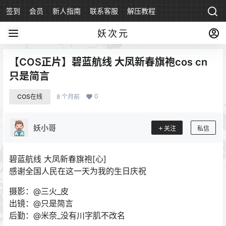
签到
会员
新人指南
联系客服
解压教程
永久地址
妖次元
【COS正片】碧蓝航线 大凤新春旗袍cos cn
只是简言
0
COS在线
8 个月前
妖小哥
关注
私信
碧蓝航线 大凤新春旗袍[心]
感谢全国人民在这一天为我的生日庆祝
摄影：@三火_皮
出镜：@只是简言
后勤：@米奈_没有川字肌不改名