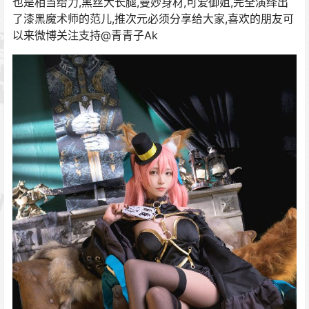
也是相当给力,黑丝大长腿,曼妙身材,可爱御姐,完全演绎出
了漆黑魔术师的范儿,推次元必须分享给大家,喜欢的朋友可
以来微博关注支持@青青子Ak