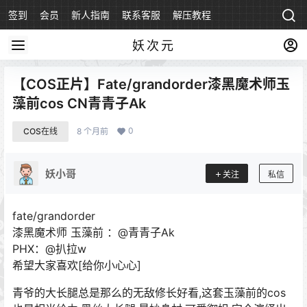
签到
会员
新人指南
联系客服
解压教程
永久地址
妖次元
【COS正片】Fate/grandorder漆黑魔术师玉
藻前cos CN青青子Ak
0
COS在线
8 个月前
妖小哥
关注
私信
fate/grandorder
漆黑魔术师 玉藻前 ：@青青子Ak
PHX：@扒拉w
希望大家喜欢[给你小心心] ​​​​
青爷的大长腿总是那么的无敌修长好看,这套玉藻前的cos