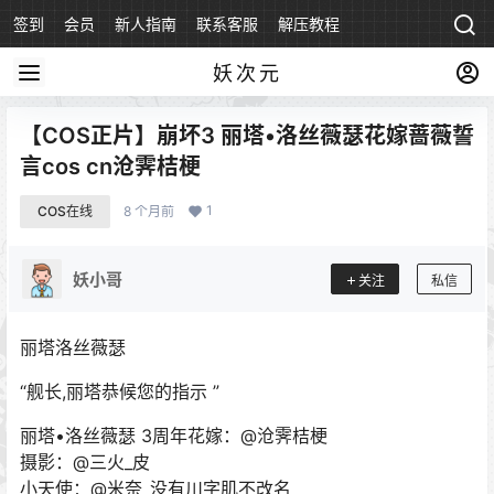
签到
会员
新人指南
联系客服
解压教程
永久地址
妖次元
【COS正片】崩坏3 丽塔•洛丝薇瑟花嫁蔷薇誓
言cos cn沧霁桔梗
1
COS在线
8 个月前
妖小哥
关注
私信
丽塔洛丝薇瑟
“舰长,丽塔恭候您的指示 ”
丽塔•洛丝薇瑟 3周年花嫁：@沧霁桔梗
摄影：@三火_皮
小天使：@米奈_没有川字肌不改名