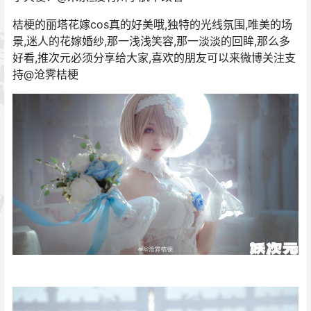
桔梗的丽塔花嫁cos真的好美哦,独特的光线氛围,唯美的场
景,迷人的花嫁婚纱,那一浅浅笑容,那一淡淡的回眸,那么多
好看,推次元必须分享给大家,喜欢的朋友可以来微博关注支
持@沧霁桔梗