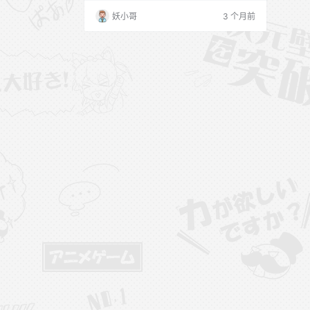
妖小哥
3 个月前