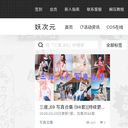
签到
会员
新人指南
联系客服
解压教程
妖次元
首页
📑活动资讯
COS在线
全部标签
三度_69 写真合集 [94套][持续更
新]
2026.05.05日更新1套，合集共94套
写真合集
660
2