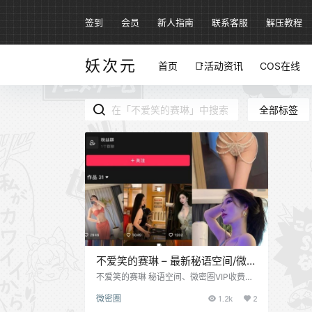
签到
会员
新人指南
联系客服
解压教程
妖次元
首页
📑活动资讯
COS在线
全部标签
不爱笑的赛琳 – 最新秘语空间/微密
圈资源合集 – 100+套 – 2026更新
不爱笑的赛琳 秘语空间、微密圈VIP收费资
源，合集。其抖音号：95416486413，IP
中
微密圈
1.2k
2
属地：安徽，感兴趣的可以自己去关注了解
下~优质原版写真下载 微博：@不爱笑的赛