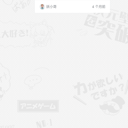
琳 不爱笑的赛琳 微密圈合集资源目录 202
妖小哥
4 个月前
5.10.16 抖音 不爱笑的赛琳 秘语空间合集
【395P 15V】 [2026.4.7] NO.029 紫色蕾
丝诱惑 [18P] [2026.3.31] NO.028 透视索
吻连体衣 […