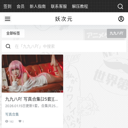
签到
会员
新人指南
联系客服
解压教程
永久地址
妖次元
全部标签
九九八吖
九九八吖 写真合集[25套][持
续更新]
2026.01.15日更新1套，合集共25套
资源
写真合集
182
1