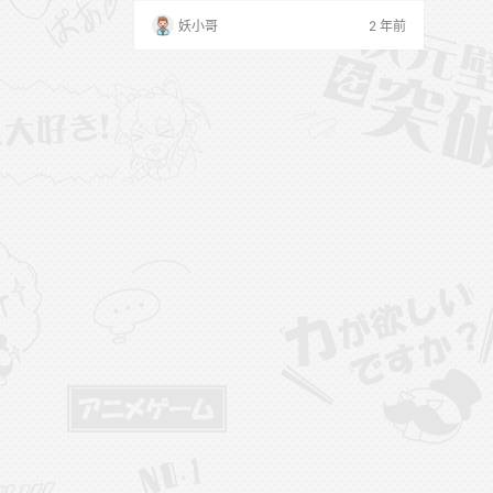
NO.0B]
妖小哥
2 年前