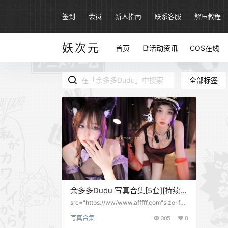
签到
会员
新人指南
联系客服
解压教程
妖次元
首页
📑活动资讯
COS在线
全部标签
余多多Dudu 写真合集[5套][持续更
新]
src="https://ww/www.afffff.com"size-ful
l"} -- s/2023/09/1ca7e-full"> p-block-im
写真合集
305
0
age s多Dudu NO.003 lock-image sizeass
Name":"size-踩单车纯享 [1V-余多多Dudu