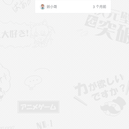
绅士就算不知道她的名字，也一定看过她的
妖小哥
3 个月前
照片。 高质量原版图包 微博：@俏妞T X：
@qiaoniuTT 俏妞qiaoniuTT 资源目录 202
6.03.15 俏妞（俏妞tt）秘语空间合集【194
9P 42V】 [2026.4.11] 俏妞…