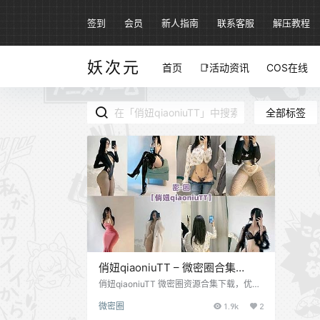
签到
会员
新人指南
联系客服
解压教程
妖次元
首页
📑活动资讯
COS在线
全部标签
俏妞qiaoniuTT – 微密圈合集
[100+套][4月最新作品][持续更新]
俏妞qiaoniuTT 微密圈资源合集下载，优秀
健身女神博主，来自江南的美女，细腰丰
微密圈
1.9k
2
臀，堪称魔鬼身材，而且因为火辣的身材还
被误会成某事件的女主角而登上热搜，各位