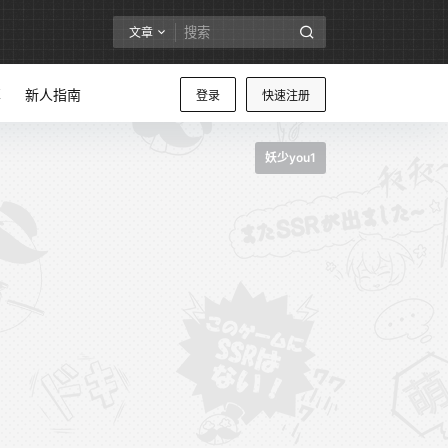
文章
享
新人指南
登录
快速注册
妖少you1