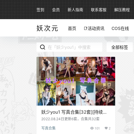
签到
会员
新人指南
联系客服
解压教程
妖次元
首页
📑活动资讯
COS在线
全部标签
妖少you1 写真合集[32套][持续更
新]
2022.08.24日更新6套，合集共32套
写真合集
101
2