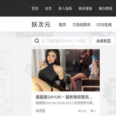
签到
会员
新人指南
联系客服
解压教程
妖次元
首页
📑活动资讯
COS在线
全部标签
媛媛酱SAYUKI – 最新微密圈资源
合集 – 10套 – 2024更新中
媛媛酱SAYUKI 2024.06.11 资源更新合集，
原版套图 媛媛酱全网超过百万粉丝，海外也
微密圈
852
0
非常火，目测身高175左右，名副其实的大
长腿，御姐女神，给人一种狂野的魅力。 合