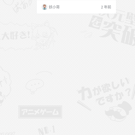
集目录 媛媛酱SAYUKI – NO.001 微密圈 白
妖小哥
2 年前
色连衣短裙 [13P-30 MB] 媛媛酱SAYUKI –
NO.002 微密圈 黑色装 [14P-42 MB] 媛媛
酱SAYUKI – NO.003 微密圈 绿色针织…