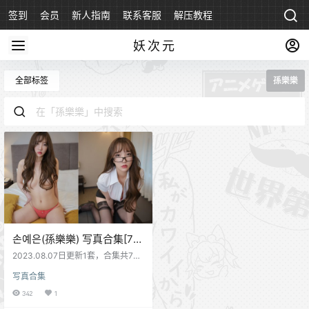
签到
会员
新人指南
联系客服
解压教程
永久地址
妖次元
全部标签
孫樂樂
손예은(孫樂樂) 写真合集[75
套][持续更新]
2023.08.07日更新1套，合集共75
套
写真合集
342
1