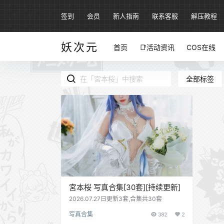
签到
会员
新人指南
联系客服
解压教程
妖次元
首页
📑活动资讯
COS在线
全部标签
宮本桜 写真合集[30套][持续更新]
2026.07.27日更新3套,合集共30套
写真合集
382
2